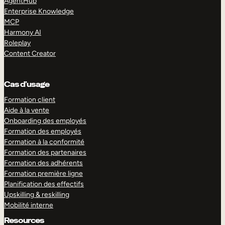
AgentHub
Enterprise Knowledge
MCP
Harmony AI
Roleplay
Content Creator
Cas d’usage
Formation client
Aide à la vente
Onboarding des employés
Formation des employés
Formation à la conformité
Formation des partenaires
Formation des adhérents
Formation première ligne
Planification des effectifs
Upskilling & reskilling
Mobilité interne
Resources