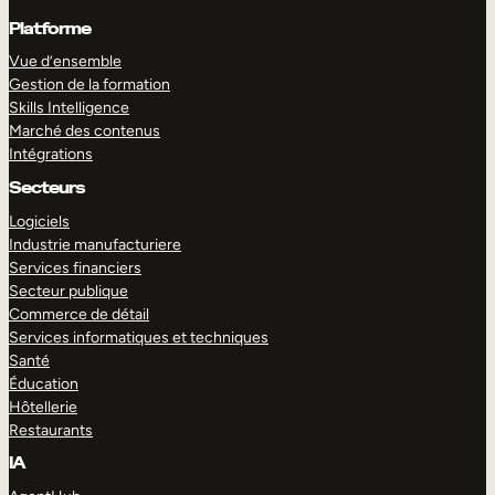
Platforme
Vue d’ensemble
Gestion de la formation
Skills Intelligence
Marché des contenus
Intégrations
Secteurs
Logiciels
Industrie manufacturiere
Services financiers
Secteur publique
Commerce de détail
Services informatiques et techniques
Santé
Éducation
Hôtellerie
Restaurants
IA