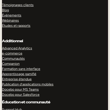
Témoignages clients
Blog
Événements
Webinaires
Études et rapports
Additionnel
Advanced Analytics
e-commerce
Communautés
Companion
Formation sans interface
Apprentissage gamifié
Entreprise étendue
Publication d’applications mobiles
Docebo pour MS Teams
Docebo pour Salesforce
Éducation et communauté
Support Hub