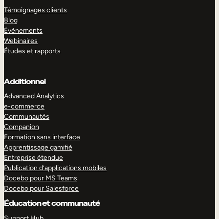
Témoignages clients
Blog
Événements
Webinaires
Études et rapports
Additionnel
Advanced Analytics
e-commerce
Communautés
Companion
Formation sans interface
Apprentissage gamifié
Entreprise étendue
Publication d’applications mobiles
Docebo pour MS Teams
Docebo pour Salesforce
Éducation et communauté
Support Hub