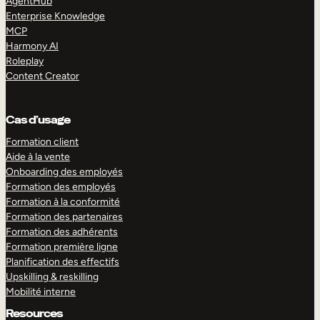
AgentHub
Enterprise Knowledge
MCP
Harmony AI
Roleplay
Content Creator
Cas d’usage
Formation client
Aide à la vente
Onboarding des employés
Formation des employés
Formation à la conformité
Formation des partenaires
Formation des adhérents
Formation première ligne
Planification des effectifs
Upskilling & reskilling
Mobilité interne
Resources