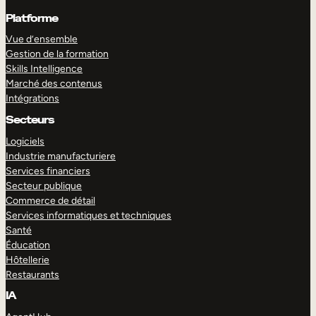
Platforme
Vue d’ensemble
Gestion de la formation
Skills Intelligence
Marché des contenus
Intégrations
Secteurs
Logiciels
Industrie manufacturiere
Services financiers
Secteur publique
Commerce de détail
Services informatiques et techniques
Santé
Éducation
Hôtellerie
Restaurants
IA