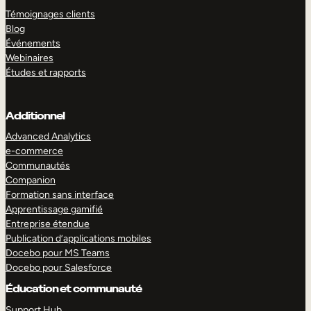
Témoignages clients
Blog
Événements
Webinaires
Études et rapports
Additionnel
Advanced Analytics
e-commerce
Communautés
Companion
Formation sans interface
Apprentissage gamifié
Entreprise étendue
Publication d’applications mobiles
Docebo pour MS Teams
Docebo pour Salesforce
Éducation et communauté
Support Hub