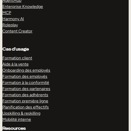
AgentHub
Enterprise Knowledge
MCP
Harmony AI
Roleplay
Content Creator
Cas d’usage
Formation client
Aide à la vente
Onboarding des employés
Formation des employés
Formation à la conformité
Formation des partenaires
Formation des adhérents
Formation première ligne
Planification des effectifs
Upskilling & reskilling
Mobilité interne
Resources