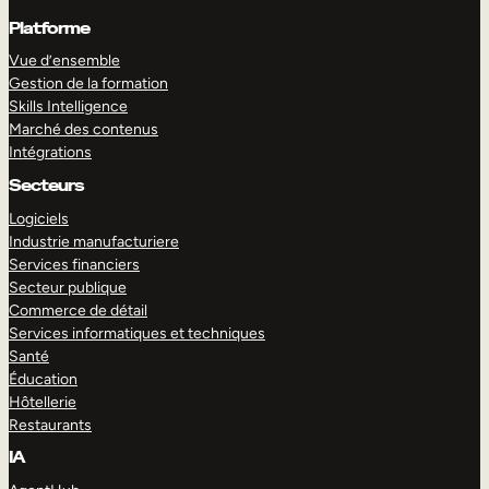
Platforme
Vue d’ensemble
Gestion de la formation
Skills Intelligence
Marché des contenus
Intégrations
Secteurs
Logiciels
Industrie manufacturiere
Services financiers
Secteur publique
Commerce de détail
Services informatiques et techniques
Santé
Éducation
Hôtellerie
Restaurants
IA