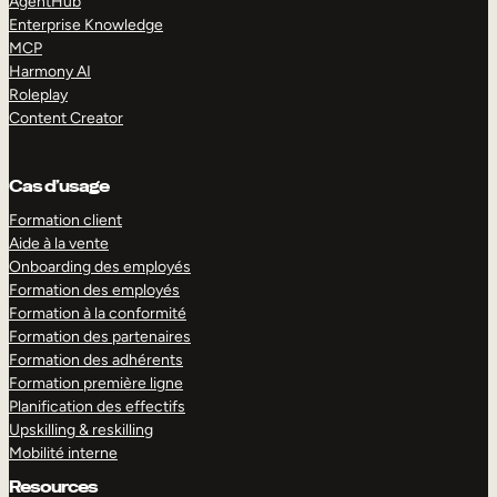
AgentHub
Enterprise Knowledge
MCP
Harmony AI
Roleplay
Content Creator
Cas d’usage
Formation client
Aide à la vente
Onboarding des employés
Formation des employés
Formation à la conformité
Formation des partenaires
Formation des adhérents
Formation première ligne
Planification des effectifs
Upskilling & reskilling
Mobilité interne
Resources