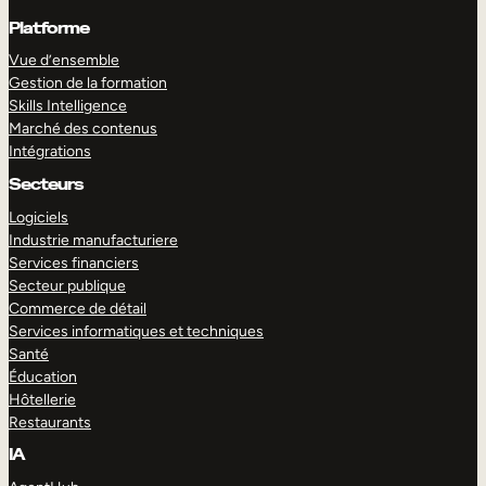
Platforme
Vue d’ensemble
Gestion de la formation
Skills Intelligence
Marché des contenus
Intégrations
Secteurs
Logiciels
Industrie manufacturiere
Services financiers
Secteur publique
Commerce de détail
Services informatiques et techniques
Santé
Éducation
Hôtellerie
Restaurants
IA