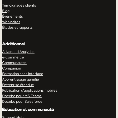
Témoignages clients
Blog
Événements
Webinaires
Études et rapports
Additionnel
Advanced Analytics
e-commerce
Communautés
Companion
Formation sans interface
Apprentissage gamifié
Entreprise étendue
Publication d’applications mobiles
Docebo pour MS Teams
Docebo pour Salesforce
Éducation et communauté
Support Hub