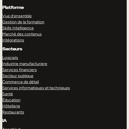
Platforme
Vue d’ensemble
Gestion de la formation
Skills Intelligence
Marché des contenus
Intégrations
Secteurs
Logiciels
Industrie manufacturiere
Services financiers
Secteur publique
Commerce de détail
Services informatiques et techniques
Santé
Éducation
Hôtellerie
Restaurants
IA