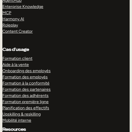
AgentHub
Enterprise Knowledge
MCP
Harmony AI
Roleplay
Content Creator
Cas d’usage
Formation client
Aide à la vente
Onboarding des employés
Formation des employés
Formation à la conformité
Formation des partenaires
Formation des adhérents
Formation première ligne
Planification des effectifs
Upskilling & reskilling
Mobilité interne
Resources