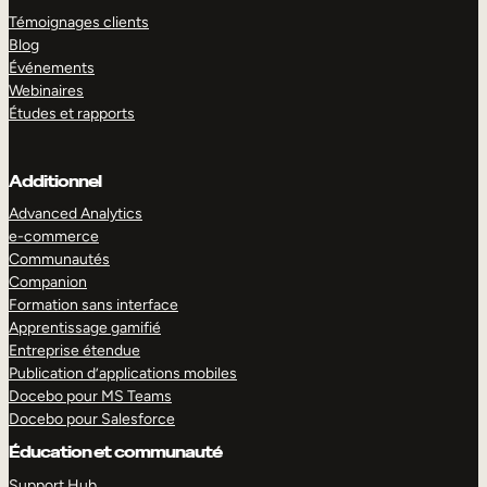
Témoignages clients
Blog
Événements
Webinaires
Études et rapports
Additionnel
Advanced Analytics
e-commerce
Communautés
Companion
Formation sans interface
Apprentissage gamifié
Entreprise étendue
Publication d’applications mobiles
Docebo pour MS Teams
Docebo pour Salesforce
Éducation et communauté
Support Hub