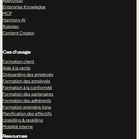
AgentHub
Enterprise Knowledge
MCP
Harmony AI
Roleplay
Content Creator
Cas d’usage
Formation client
Aide à la vente
Onboarding des employés
Formation des employés
Formation à la conformité
Formation des partenaires
Formation des adhérents
Formation première ligne
Planification des effectifs
Upskilling & reskilling
Mobilité interne
Resources