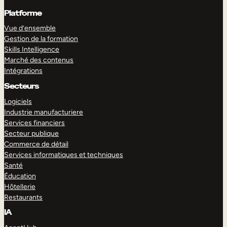
Platforme
Vue d’ensemble
Gestion de la formation
Skills Intelligence
Marché des contenus
Intégrations
Secteurs
Logiciels
Industrie manufacturiere
Services financiers
Secteur publique
Commerce de détail
Services informatiques et techniques
Santé
Éducation
Hôtellerie
Restaurants
IA