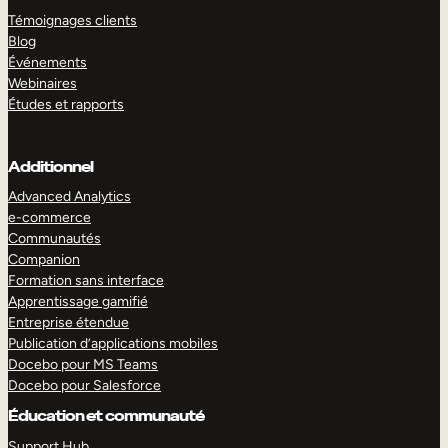
Témoignages clients
Blog
Événements
Webinaires
Études et rapports
Additionnel
Advanced Analytics
e-commerce
Communautés
Companion
Formation sans interface
Apprentissage gamifié
Entreprise étendue
Publication d’applications mobiles
Docebo pour MS Teams
Docebo pour Salesforce
Éducation et communauté
Support Hub