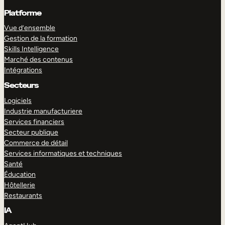
Platforme
Vue d’ensemble
Gestion de la formation
Skills Intelligence
Marché des contenus
Intégrations
Secteurs
Logiciels
Industrie manufacturiere
Services financiers
Secteur publique
Commerce de détail
Services informatiques et techniques
Santé
Éducation
Hôtellerie
Restaurants
IA