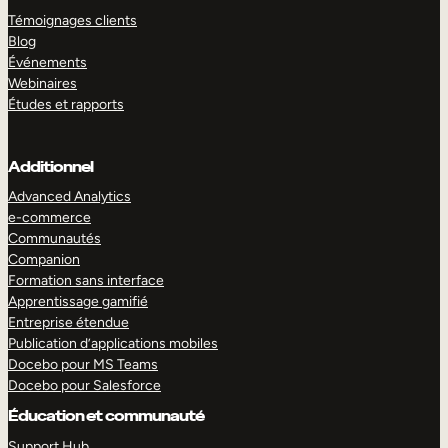
Témoignages clients
Blog
Événements
Webinaires
Études et rapports
Additionnel
Advanced Analytics
e-commerce
Communautés
Companion
Formation sans interface
Apprentissage gamifié
Entreprise étendue
Publication d’applications mobiles
Docebo pour MS Teams
Docebo pour Salesforce
Éducation et communauté
Support Hub