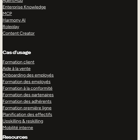
AgentHub
Enterprise Knowledge
MCP
Harmony AI
Roleplay
Content Creator
Cas d’usage
Formation client
Aide à la vente
Onboarding des employés
Formation des employés
Formation à la conformité
Formation des partenaires
Formation des adhérents
Formation première ligne
Planification des effectifs
Upskilling & reskilling
Mobilité interne
Resources