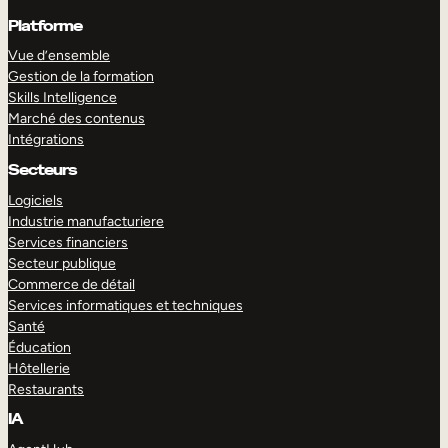
Platforme
Vue d’ensemble
Gestion de la formation
Skills Intelligence
Marché des contenus
Intégrations
Secteurs
Logiciels
Industrie manufacturiere
Services financiers
Secteur publique
Commerce de détail
Services informatiques et techniques
Santé
Éducation
Hôtellerie
Restaurants
IA