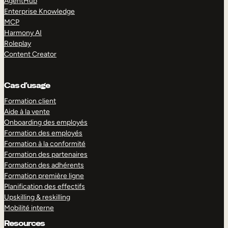
AgentHub
Enterprise Knowledge
MCP
Harmony AI
Roleplay
Content Creator
Cas d’usage
Formation client
Aide à la vente
Onboarding des employés
Formation des employés
Formation à la conformité
Formation des partenaires
Formation des adhérents
Formation première ligne
Planification des effectifs
Upskilling & reskilling
Mobilité interne
Resources