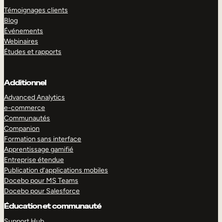
Témoignages clients
Blog
Événements
Webinaires
Études et rapports
Additionnel
Advanced Analytics
e-commerce
Communautés
Companion
Formation sans interface
Apprentissage gamifié
Entreprise étendue
Publication d’applications mobiles
Docebo pour MS Teams
Docebo pour Salesforce
Éducation et communauté
Support Hub