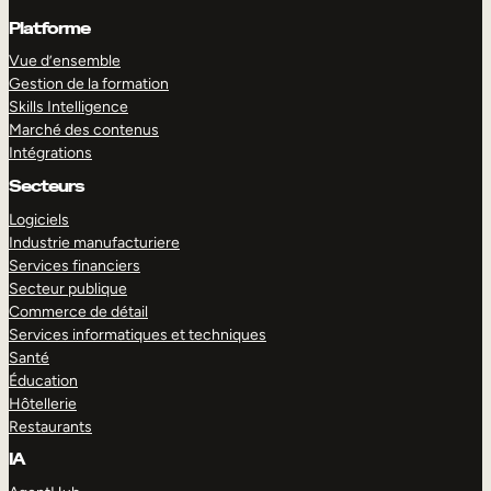
Platforme
Vue d’ensemble
Gestion de la formation
Skills Intelligence
Marché des contenus
Intégrations
Secteurs
Logiciels
Industrie manufacturiere
Services financiers
Secteur publique
Commerce de détail
Services informatiques et techniques
Santé
Éducation
Hôtellerie
Restaurants
IA