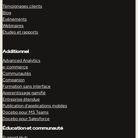
Témoignages clients
Blog
Événements
Webinaires
Études et rapports
Additionnel
Advanced Analytics
e-commerce
Communautés
Companion
Formation sans interface
Apprentissage gamifié
Entreprise étendue
Publication d’applications mobiles
Docebo pour MS Teams
Docebo pour Salesforce
Éducation et communauté
Support Hub