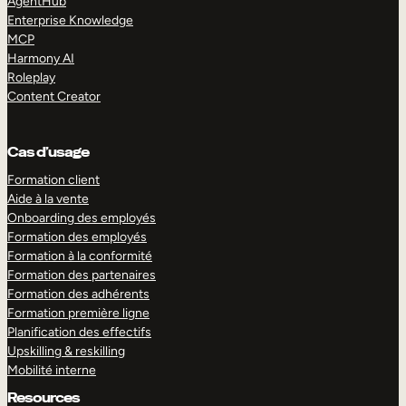
AgentHub
Enterprise Knowledge
MCP
Harmony AI
Roleplay
Content Creator
Cas d’usage
Formation client
Aide à la vente
Onboarding des employés
Formation des employés
Formation à la conformité
Formation des partenaires
Formation des adhérents
Formation première ligne
Planification des effectifs
Upskilling & reskilling
Mobilité interne
Resources