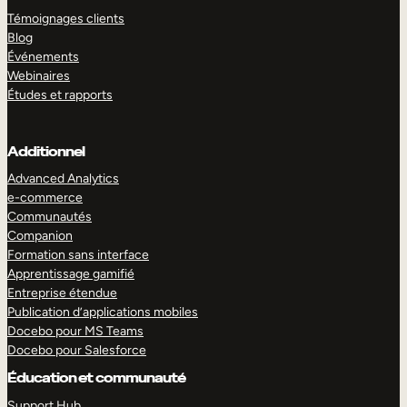
Témoignages clients
Blog
Événements
Webinaires
Études et rapports
Additionnel
Advanced Analytics
e-commerce
Communautés
Companion
Formation sans interface
Apprentissage gamifié
Entreprise étendue
Publication d’applications mobiles
Docebo pour MS Teams
Docebo pour Salesforce
Éducation et communauté
Support Hub