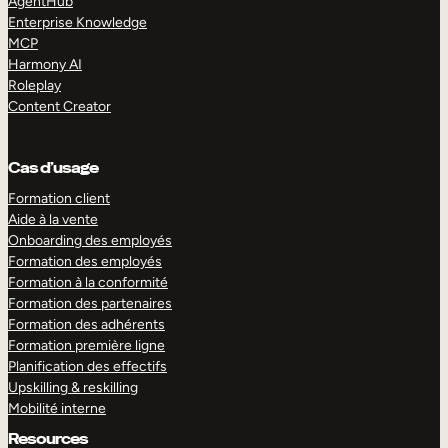
AgentHub
Enterprise Knowledge
MCP
Harmony AI
Roleplay
Content Creator
Cas d’usage
Formation client
Aide à la vente
Onboarding des employés
Formation des employés
Formation à la conformité
Formation des partenaires
Formation des adhérents
Formation première ligne
Planification des effectifs
Upskilling & reskilling
Mobilité interne
Resources