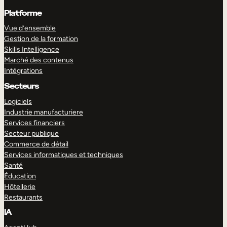
Platforme
Vue d’ensemble
Gestion de la formation
Skills Intelligence
Marché des contenus
Intégrations
Secteurs
Logiciels
Industrie manufacturiere
Services financiers
Secteur publique
Commerce de détail
Services informatiques et techniques
Santé
Éducation
Hôtellerie
Restaurants
IA