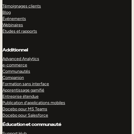
Témoignages clients
Blog
Événements
Webinaires
Études et rapports
Additionnel
Advanced Analytics
e-commerce
Communautés
Companion
Formation sans interface
Apprentissage gamifié
Entreprise étendue
Publication d’applications mobiles
Docebo pour MS Teams
Docebo pour Salesforce
Éducation et communauté
Support Hub