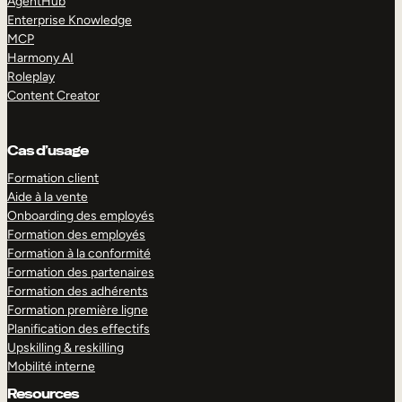
AgentHub
Enterprise Knowledge
MCP
Harmony AI
Roleplay
Content Creator
Cas d’usage
Formation client
Aide à la vente
Onboarding des employés
Formation des employés
Formation à la conformité
Formation des partenaires
Formation des adhérents
Formation première ligne
Planification des effectifs
Upskilling & reskilling
Mobilité interne
Resources