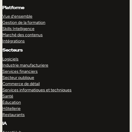
Platforme
Vue d’ensemble
Gestion de la formation
Skills Intelligence
Marché des contenus
Intégrations
Secteurs
Logiciels
Industrie manufacturiere
Services financiers
Secteur publique
Commerce de détail
Services informatiques et techniques
Santé
Éducation
Hôtellerie
Restaurants
IA