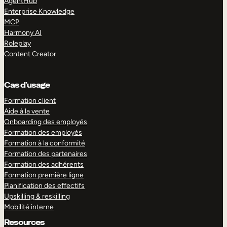
AgentHub
Enterprise Knowledge
MCP
Harmony AI
Roleplay
Content Creator
Cas d’usage
Formation client
Aide à la vente
Onboarding des employés
Formation des employés
Formation à la conformité
Formation des partenaires
Formation des adhérents
Formation première ligne
Planification des effectifs
Upskilling & reskilling
Mobilité interne
Resources