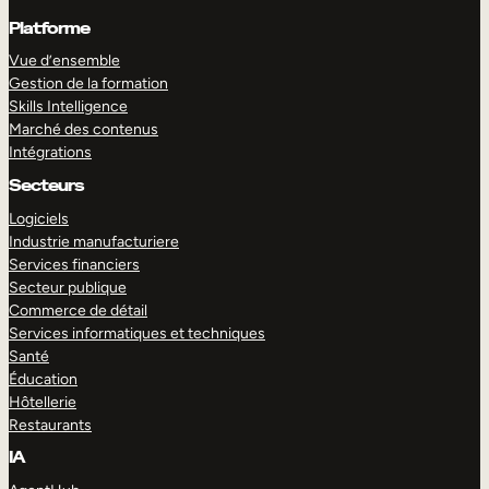
Platforme
Vue d’ensemble
Gestion de la formation
Skills Intelligence
Marché des contenus
Intégrations
Secteurs
Logiciels
Industrie manufacturiere
Services financiers
Secteur publique
Commerce de détail
Services informatiques et techniques
Santé
Éducation
Hôtellerie
Restaurants
IA