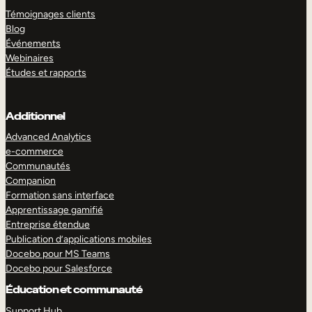
Témoignages clients
Blog
Événements
Webinaires
Études et rapports
Additionnel
Advanced Analytics
e-commerce
Communautés
Companion
Formation sans interface
Apprentissage gamifié
Entreprise étendue
Publication d’applications mobiles
Docebo pour MS Teams
Docebo pour Salesforce
Éducation et communauté
Support Hub