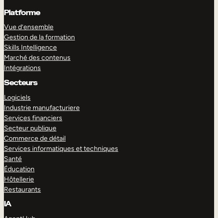
Platforme
Vue d’ensemble
Gestion de la formation
Skills Intelligence
Marché des contenus
Intégrations
Secteurs
Logiciels
Industrie manufacturiere
Services financiers
Secteur publique
Commerce de détail
Services informatiques et techniques
Santé
Éducation
Hôtellerie
Restaurants
IA