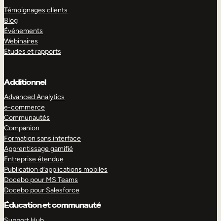
Témoignages clients
Blog
Événements
Webinaires
Études et rapports
Additionnel
Advanced Analytics
e-commerce
Communautés
Companion
Formation sans interface
Apprentissage gamifié
Entreprise étendue
Publication d’applications mobiles
Docebo pour MS Teams
Docebo pour Salesforce
Éducation et communauté
Support Hub