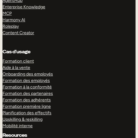
AgentHub
Enterprise Knowledge
MCP
Harmony AI
Roleplay
Content Creator
Cas d’usage
Formation client
Aide à la vente
Onboarding des employés
Formation des employés
Formation à la conformité
Formation des partenaires
Formation des adhérents
Formation première ligne
Planification des effectifs
Upskilling & reskilling
Mobilité interne
Resources