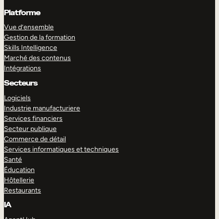
Platforme
Vue d’ensemble
Gestion de la formation
Skills Intelligence
Marché des contenus
Intégrations
Secteurs
Logiciels
Industrie manufacturiere
Services financiers
Secteur publique
Commerce de détail
Services informatiques et techniques
Santé
Éducation
Hôtellerie
Restaurants
IA