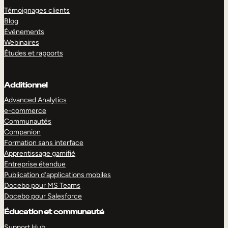
Témoignages clients
Blog
Événements
Webinaires
Études et rapports
Additionnel
Advanced Analytics
e-commerce
Communautés
Companion
Formation sans interface
Apprentissage gamifié
Entreprise étendue
Publication d’applications mobiles
Docebo pour MS Teams
Docebo pour Salesforce
Éducation et communauté
Support Hub