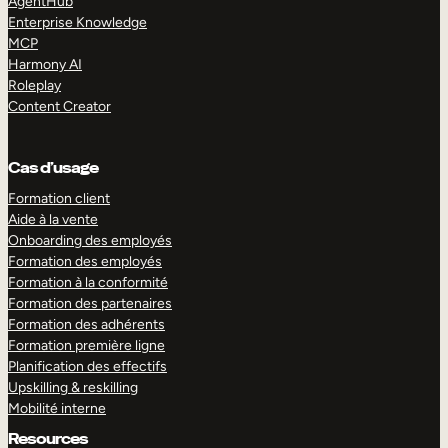
AgentHub
Enterprise Knowledge
MCP
Harmony AI
Roleplay
Content Creator
Cas d’usage
Formation client
Aide à la vente
Onboarding des employés
Formation des employés
Formation à la conformité
Formation des partenaires
Formation des adhérents
Formation première ligne
Planification des effectifs
Upskilling & reskilling
Mobilité interne
Resources