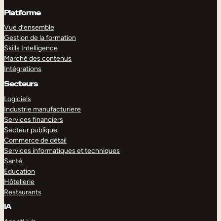
Platforme
Vue d’ensemble
Gestion de la formation
Skills Intelligence
Marché des contenus
Intégrations
Secteurs
Logiciels
Industrie manufacturiere
Services financiers
Secteur publique
Commerce de détail
Services informatiques et techniques
Santé
Éducation
Hôtellerie
Restaurants
IA