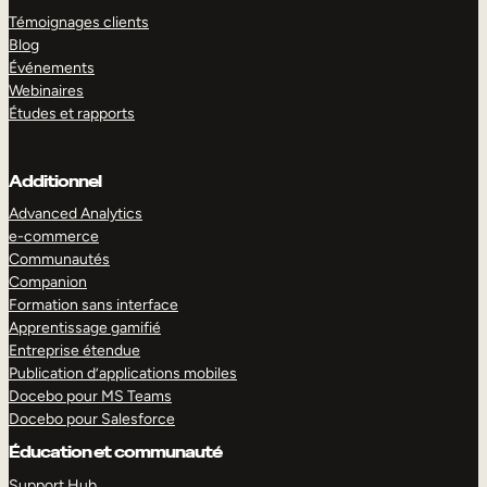
Témoignages clients
Blog
Événements
Webinaires
Études et rapports
Additionnel
Advanced Analytics
e-commerce
Communautés
Companion
Formation sans interface
Apprentissage gamifié
Entreprise étendue
Publication d’applications mobiles
Docebo pour MS Teams
Docebo pour Salesforce
Éducation et communauté
Support Hub