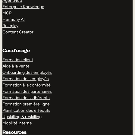
AgentHub
Enterprise Knowledge
MCP
Harmony AI
Roleplay
Content Creator
Cas d’usage
Formation client
Aide à la vente
Onboarding des employés
Formation des employés
Formation à la conformité
Formation des partenaires
Formation des adhérents
Formation première ligne
Planification des effectifs
Upskilling & reskilling
Mobilité interne
Resources