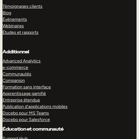
Témoignages clients
Blog
Événements
Webinaires
Études et rapports
Additionnel
Advanced Analytics
e-commerce
Communautés
Companion
Formation sans interface
Apprentissage gamifié
Entreprise étendue
Publication d’applications mobiles
Docebo pour MS Teams
Docebo pour Salesforce
Éducation et communauté
Support Hub