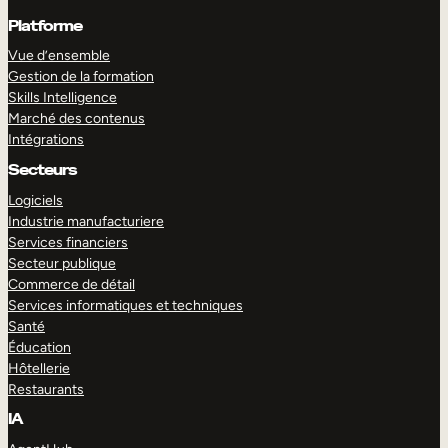
Platforme
Vue d’ensemble
Gestion de la formation
Skills Intelligence
Marché des contenus
Intégrations
Secteurs
Logiciels
Industrie manufacturiere
Services financiers
Secteur publique
Commerce de détail
Services informatiques et techniques
Santé
Éducation
Hôtellerie
Restaurants
IA