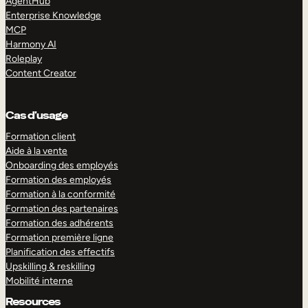
AgentHub
Enterprise Knowledge
MCP
Harmony AI
Roleplay
Content Creator
Cas d’usage
Formation client
Aide à la vente
Onboarding des employés
Formation des employés
Formation à la conformité
Formation des partenaires
Formation des adhérents
Formation première ligne
Planification des effectifs
Upskilling & reskilling
Mobilité interne
Resources