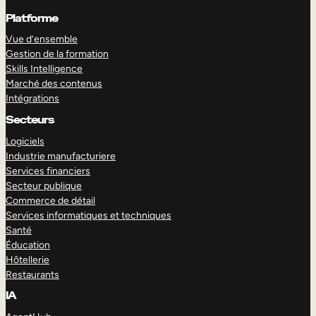
Platforme
Vue d’ensemble
Gestion de la formation
Skills Intelligence
Marché des contenus
Intégrations
Secteurs
Logiciels
Industrie manufacturiere
Services financiers
Secteur publique
Commerce de détail
Services informatiques et techniques
Santé
Éducation
Hôtellerie
Restaurants
IA