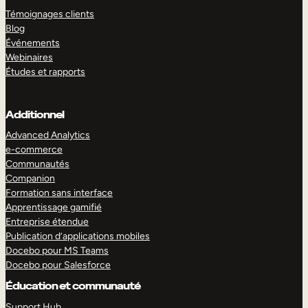
Témoignages clients
Blog
Événements
Webinaires
Études et rapports
Additionnel
Advanced Analytics
e-commerce
Communautés
Companion
Formation sans interface
Apprentissage gamifié
Entreprise étendue
Publication d’applications mobiles
Docebo pour MS Teams
Docebo pour Salesforce
Éducation et communauté
Support Hub