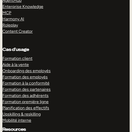
AgentHub
Enterprise Knowledge
MCP
Harmony AI
Roleplay
Content Creator
Cas d’usage
Formation client
Aide à la vente
Onboarding des employés
Formation des employés
Formation à la conformité
Formation des partenaires
Formation des adhérents
Formation première ligne
Planification des effectifs
Upskilling & reskilling
Mobilité interne
Resources