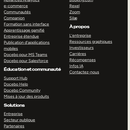
e-commerce
Rexel
Communautés
Zoom
Companion
Silæ
Formation sans interface
À propos
Apprentissage gamifié
L’entreprise
Entreprise étendue
Ressources graphiques
Publication d’applications
Investisseurs
mobiles
Carrières
Docebo pour MS Teams
Récompenses
Docebo pour Salesforce
Infos IA
Éducation et communauté
Contactez-nous
Support Hub
Docebo Help
Docebo Community
Mises à jour des produits
Solutions
Entreprise
Secteur publique
Partenaires