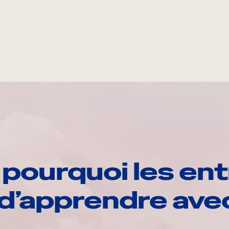
pourquoi les ent
d’apprendre av