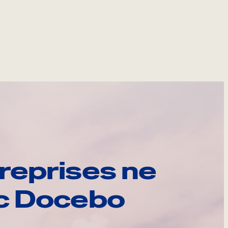
reprises ne
ec Docebo