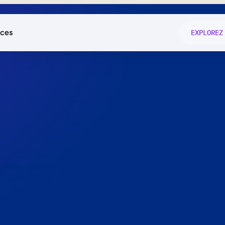
ces
EXPLOREZ
és
on fonctio
té
e
 preuve.