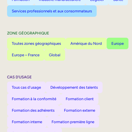
Services professionnels et aux consommateurs
ZONE GÉOGRAPHIQUE
Toutes zones géographiques
Amérique du Nord
Europe
Europe – France
Global
CAS D’USAGE
Tous cas d'usage
Développement des talents
Formation à la conformité
Formation client
Formation des adhérents
Formation externe
Formation interne
Formation première ligne