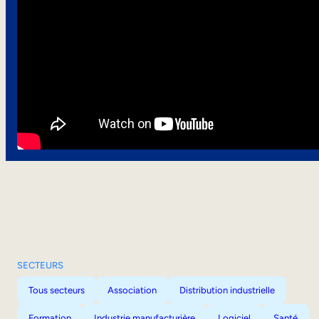
SECTEURS
Tous secteurs
Association
Distribution industrielle
Formation
Industrie manufacturière
Logiciel
Santé