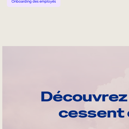
Onboarding des employés
Découvrez 
cessent 