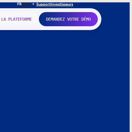
FR
EN
IT
Support
Investisseurs
 LA PLATEFORME
DEMANDEZ VOTRE DÉMO
nne.