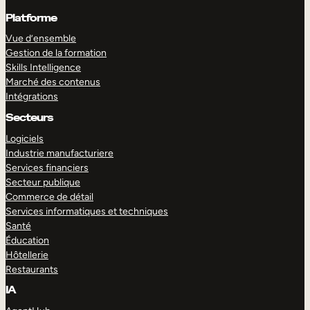
Platforme
Vue d’ensemble
Gestion de la formation
Skills Intelligence
Marché des contenus
Intégrations
Secteurs
Logiciels
Industrie manufacturiere
Services financiers
Secteur publique
Commerce de détail
Services informatiques et techniques
Santé
Éducation
Hôtellerie
Restaurants
IA