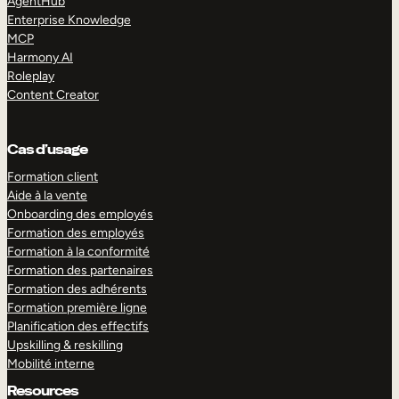
AgentHub
Enterprise Knowledge
MCP
Harmony AI
Roleplay
Content Creator
Cas d’usage
Formation client
Aide à la vente
Onboarding des employés
Formation des employés
Formation à la conformité
Formation des partenaires
Formation des adhérents
Formation première ligne
Planification des effectifs
Upskilling & reskilling
Mobilité interne
Resources