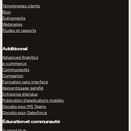
Témoignages clients
Blog
Événements
Webinaires
Études et rapports
Additionnel
Advanced Analytics
e-commerce
Communautés
Companion
Formation sans interface
Apprentissage gamifié
Entreprise étendue
Publication d’applications mobiles
Docebo pour MS Teams
Docebo pour Salesforce
Éducation et communauté
Support Hub