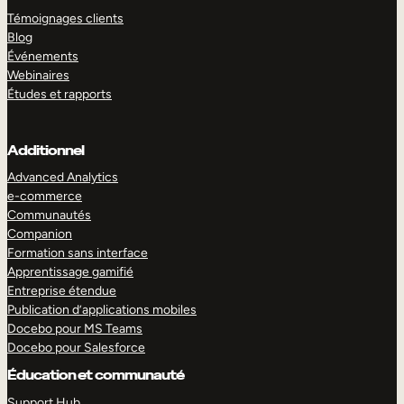
Témoignages clients
Blog
Événements
Webinaires
Études et rapports
Additionnel
Advanced Analytics
e-commerce
Communautés
Companion
Formation sans interface
Apprentissage gamifié
Entreprise étendue
Publication d’applications mobiles
Docebo pour MS Teams
Docebo pour Salesforce
Éducation et communauté
Support Hub