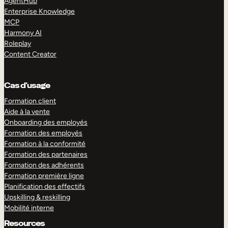
AgentHub
Enterprise Knowledge
MCP
Harmony AI
Roleplay
Content Creator
Cas d’usage
Formation client
Aide à la vente
Onboarding des employés
Formation des employés
Formation à la conformité
Formation des partenaires
Formation des adhérents
Formation première ligne
Planification des effectifs
Upskilling & reskilling
Mobilité interne
Resources