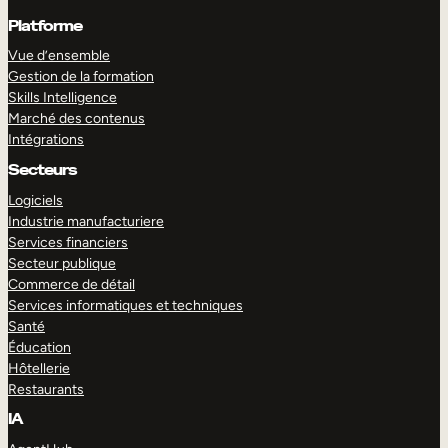
Platforme
Vue d’ensemble
Gestion de la formation
Skills Intelligence
Marché des contenus
Intégrations
Secteurs
Logiciels
Industrie manufacturiere
Services financiers
Secteur publique
Commerce de détail
Services informatiques et techniques
Santé
Éducation
Hôtellerie
Restaurants
IA