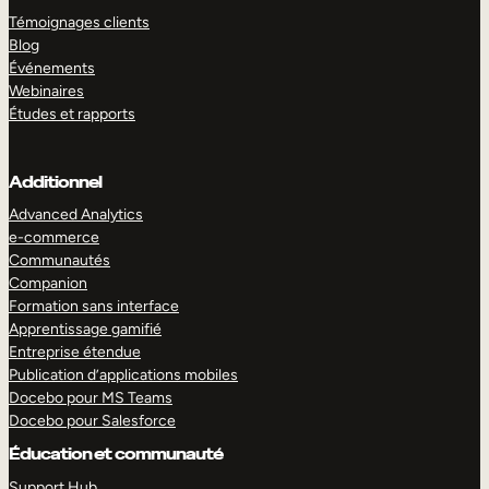
Témoignages clients
Blog
Événements
Webinaires
Études et rapports
Additionnel
Advanced Analytics
e-commerce
Communautés
Companion
Formation sans interface
Apprentissage gamifié
Entreprise étendue
Publication d’applications mobiles
Docebo pour MS Teams
Docebo pour Salesforce
Éducation et communauté
Support Hub