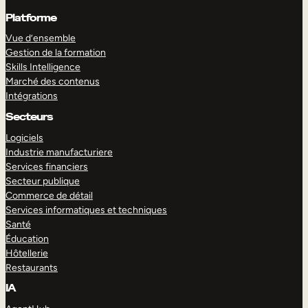
Platforme
Vue d’ensemble
Gestion de la formation
Skills Intelligence
Marché des contenus
Intégrations
Secteurs
Logiciels
Industrie manufacturiere
Services financiers
Secteur publique
Commerce de détail
Services informatiques et techniques
Santé
Éducation
Hôtellerie
Restaurants
IA