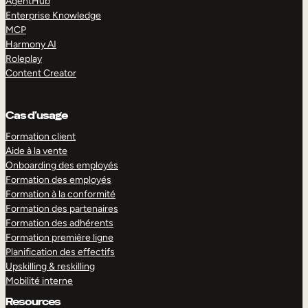
AgentHub
Enterprise Knowledge
MCP
Harmony AI
Roleplay
Content Creator
Cas d’usage
Formation client
Aide à la vente
Onboarding des employés
Formation des employés
Formation à la conformité
Formation des partenaires
Formation des adhérents
Formation première ligne
Planification des effectifs
Upskilling & reskilling
Mobilité interne
Resources