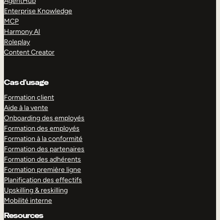
AgentHub
Enterprise Knowledge
MCP
Harmony AI
Roleplay
Content Creator
Cas d’usage
Formation client
Aide à la vente
Onboarding des employés
Formation des employés
Formation à la conformité
Formation des partenaires
Formation des adhérents
Formation première ligne
Planification des effectifs
Upskilling & reskilling
Mobilité interne
Resources