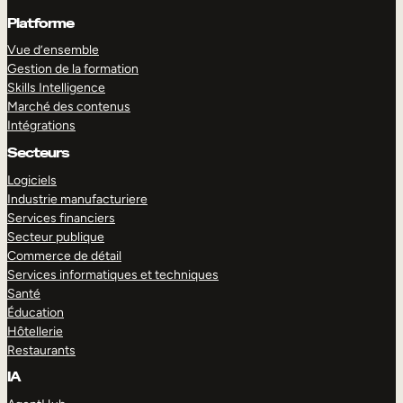
Platforme
Vue d’ensemble
Gestion de la formation
Skills Intelligence
Marché des contenus
Intégrations
Secteurs
Logiciels
Industrie manufacturiere
Services financiers
Secteur publique
Commerce de détail
Services informatiques et techniques
Santé
Éducation
Hôtellerie
Restaurants
IA