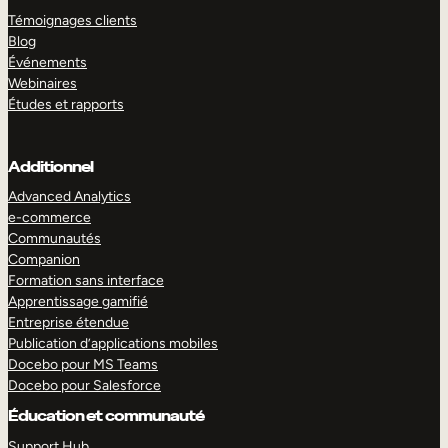
Témoignages clients
Blog
Événements
Webinaires
Études et rapports
Additionnel
Advanced Analytics
e-commerce
Communautés
Companion
Formation sans interface
Apprentissage gamifié
Entreprise étendue
Publication d’applications mobiles
Docebo pour MS Teams
Docebo pour Salesforce
Éducation et communauté
Support Hub