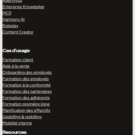
AgentHub
Enterprise Knowledge
MCP
Harmony AI
Roleplay
Content Creator
Cas d’usage
Formation client
Aide à la vente
Onboarding des employés
Formation des employés
Formation à la conformité
Formation des partenaires
Formation des adhérents
Formation première ligne
Planification des effectifs
Upskilling & reskilling
Mobilité interne
Resources