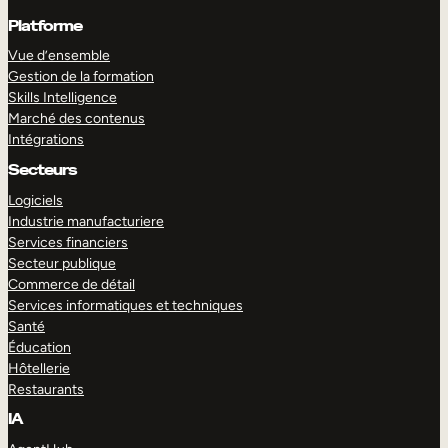
Platforme
Vue d’ensemble
Gestion de la formation
Skills Intelligence
Marché des contenus
Intégrations
Secteurs
Logiciels
Industrie manufacturiere
Services financiers
Secteur publique
Commerce de détail
Services informatiques et techniques
Santé
Éducation
Hôtellerie
Restaurants
IA