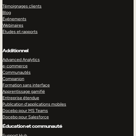
Témoignages clients
Blog
Événements
Webinaires
Études et rapports
Additionnel
Advanced Analytics
e-commerce
Communautés
Companion
Formation sans interface
Apprentissage gamifié
Entreprise étendue
Publication d’applications mobiles
Docebo pour MS Teams
Docebo pour Salesforce
Éducation et communauté
Support Hub