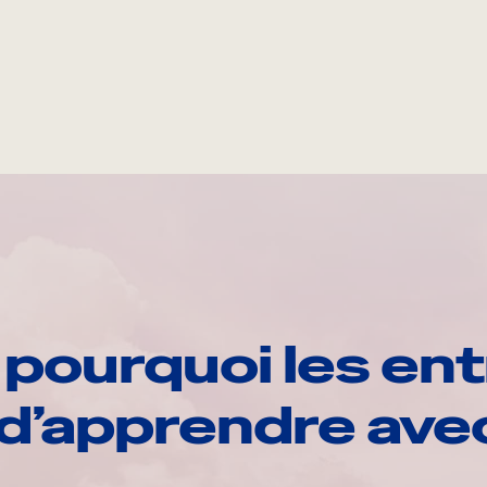
pourquoi les ent
d’apprendre av