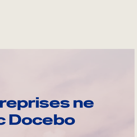
reprises ne
ec Docebo