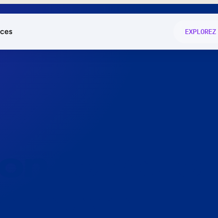
ces
EXPLOREZ
és
on fonctio
té
e
 preuve.