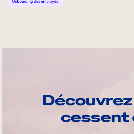
Onboarding des employés
Découvrez 
cessent 