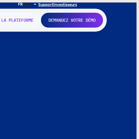
FR
EN
IT
Support
Investisseurs
 LA PLATEFORME
DEMANDEZ VOTRE DÉMO
nne.