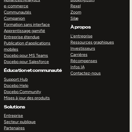
e-commerce
Rexel
Communautés
Zoom
Companion
Silæ
Formation sans interface
À propos
Apprentissage gamifié
L’entreprise
Entreprise étendue
Ressources graphiques
Publication d’applications
Investisseurs
mobiles
Carrières
Docebo pour MS Teams
Récompenses
Docebo pour Salesforce
Infos IA
Éducation et communauté
Contactez-nous
Support Hub
Docebo Help
Docebo Community
Mises à jour des produits
Solutions
Entreprise
Secteur publique
Partenaires