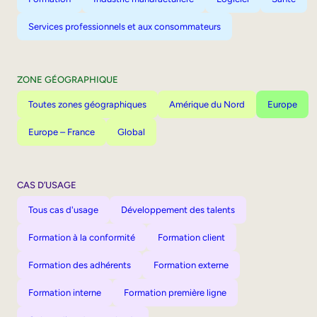
Services professionnels et aux consommateurs
ZONE GÉOGRAPHIQUE
Toutes zones géographiques
Amérique du Nord
Europe
Europe – France
Global
CAS D’USAGE
Tous cas d'usage
Développement des talents
Formation à la conformité
Formation client
Formation des adhérents
Formation externe
Formation interne
Formation première ligne