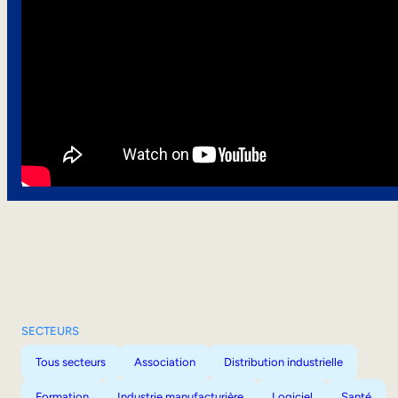
SECTEURS
Tous secteurs
Association
Distribution industrielle
Formation
Industrie manufacturière
Logiciel
Santé