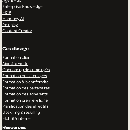
AgentHub
Enterprise Knowledge
MCP
Harmony AI
Roleplay
Content Creator
Cas d’usage
Formation client
Aide à la vente
Onboarding des employés
Formation des employés
Formation à la conformité
Formation des partenaires
Formation des adhérents
Formation première ligne
Planification des effectifs
Upskilling & reskilling
Mobilité interne
Resources