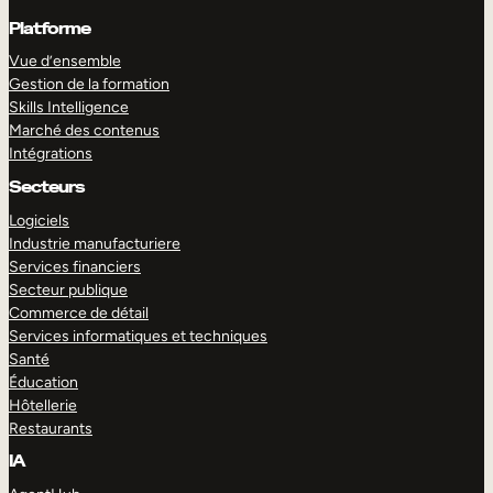
Platforme
Vue d’ensemble
Gestion de la formation
Skills Intelligence
Marché des contenus
Intégrations
Secteurs
Logiciels
Industrie manufacturiere
Services financiers
Secteur publique
Commerce de détail
Services informatiques et techniques
Santé
Éducation
Hôtellerie
Restaurants
IA