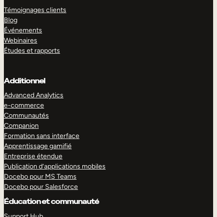
Témoignages clients
Blog
Événements
Webinaires
Études et rapports
Additionnel
Advanced Analytics
e-commerce
Communautés
Companion
Formation sans interface
Apprentissage gamifié
Entreprise étendue
Publication d’applications mobiles
Docebo pour MS Teams
Docebo pour Salesforce
Éducation et communauté
Support Hub