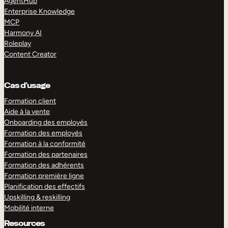
AgentHub
Enterprise Knowledge
MCP
Harmony AI
Roleplay
Content Creator
Cas d’usage
Formation client
Aide à la vente
Onboarding des employés
Formation des employés
Formation à la conformité
Formation des partenaires
Formation des adhérents
Formation première ligne
Planification des effectifs
Upskilling & reskilling
Mobilité interne
Resources