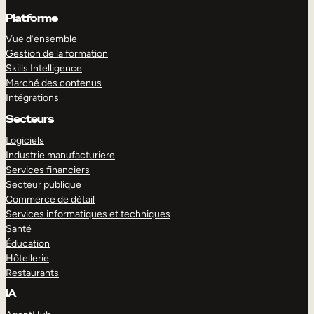
Platforme
Vue d’ensemble
Gestion de la formation
Skills Intelligence
Marché des contenus
Intégrations
Secteurs
Logiciels
Industrie manufacturiere
Services financiers
Secteur publique
Commerce de détail
Services informatiques et techniques
Santé
Éducation
Hôtellerie
Restaurants
IA