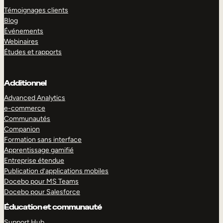
Témoignages clients
Blog
Événements
Webinaires
Études et rapports
Additionnel
Advanced Analytics
e-commerce
Communautés
Companion
Formation sans interface
Apprentissage gamifié
Entreprise étendue
Publication d’applications mobiles
Docebo pour MS Teams
Docebo pour Salesforce
Éducation et communauté
Support Hub