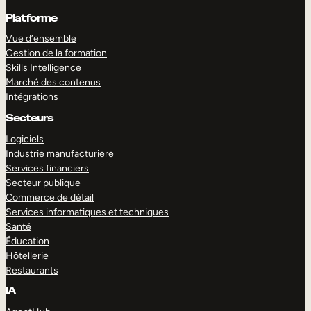
Platforme
Vue d’ensemble
Gestion de la formation
Skills Intelligence
Marché des contenus
Intégrations
Secteurs
Logiciels
Industrie manufacturiere
Services financiers
Secteur publique
Commerce de détail
Services informatiques et techniques
Santé
Éducation
Hôtellerie
Restaurants
IA