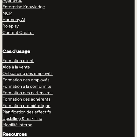
AgentHub
Enterprise Knowledge
MCP
Harmony AI
Roleplay
Content Creator
Cas d’usage
Formation client
Aide à la vente
Onboarding des employés
Formation des employés
Formation à la conformité
Formation des partenaires
Formation des adhérents
Formation première ligne
Planification des effectifs
Upskilling & reskilling
Mobilité interne
Resources