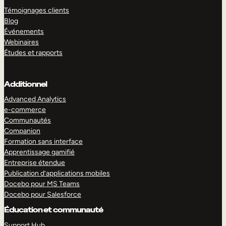
Témoignages clients
Blog
Événements
Webinaires
Études et rapports
Additionnel
Advanced Analytics
e-commerce
Communautés
Companion
Formation sans interface
Apprentissage gamifié
Entreprise étendue
Publication d’applications mobiles
Docebo pour MS Teams
Docebo pour Salesforce
Éducation et communauté
Support Hub