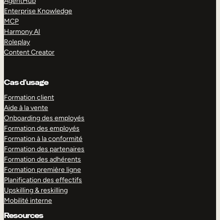
AgentHub
Enterprise Knowledge
MCP
Harmony AI
Roleplay
Content Creator
Cas d’usage
Formation client
Aide à la vente
Onboarding des employés
Formation des employés
Formation à la conformité
Formation des partenaires
Formation des adhérents
Formation première ligne
Planification des effectifs
Upskilling & reskilling
Mobilité interne
Resources