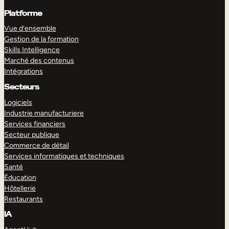
Platforme
Vue d’ensemble
Gestion de la formation
Skills Intelligence
Marché des contenus
Intégrations
Secteurs
Logiciels
Industrie manufacturiere
Services financiers
Secteur publique
Commerce de détail
Services informatiques et techniques
Santé
Éducation
Hôtellerie
Restaurants
IA