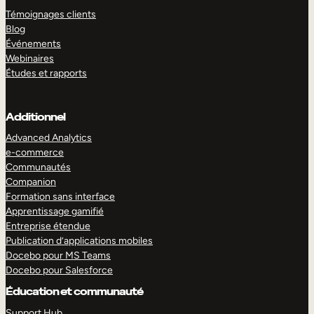
Témoignages clients
Blog
Événements
Webinaires
Études et rapports
Additionnel
Advanced Analytics
e-commerce
Communautés
Companion
Formation sans interface
Apprentissage gamifié
Entreprise étendue
Publication d’applications mobiles
Docebo pour MS Teams
Docebo pour Salesforce
Éducation et communauté
Support Hub