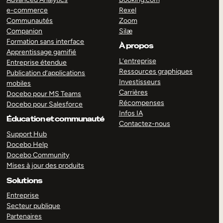
e-commerce
Rexel
Communautés
Zoom
Companion
Silæ
Formation sans interface
À propos
Apprentissage gamifié
L’entreprise
Entreprise étendue
Ressources graphiques
Publication d’applications
Investisseurs
mobiles
Carrières
Docebo pour MS Teams
Récompenses
Docebo pour Salesforce
Infos IA
Éducation et communauté
Contactez-nous
Support Hub
Docebo Help
Docebo Community
Mises à jour des produits
Solutions
Entreprise
Secteur publique
Partenaires