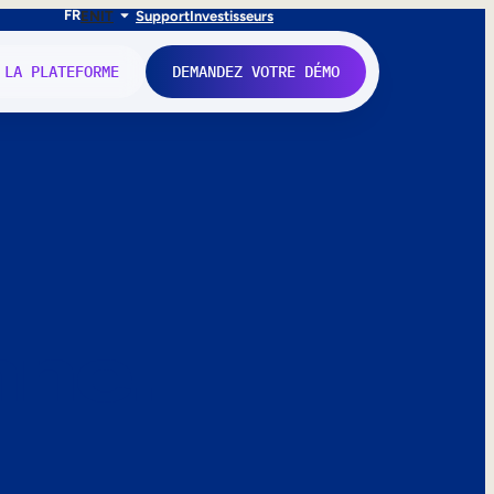
FR
EN
IT
Support
Investisseurs
 LA PLATEFORME
DEMANDEZ VOTRE DÉMO
nne.