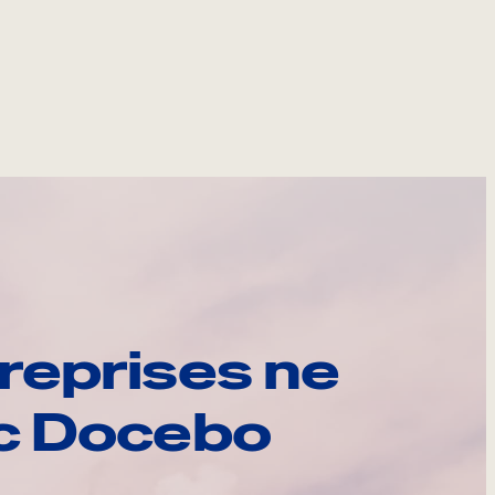
reprises ne
ec Docebo