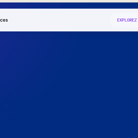
ces
EXPLOREZ
és
on fonctio
té
e
 preuve.