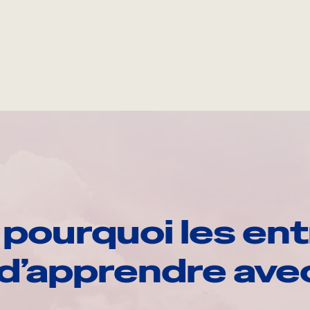
pourquoi les ent
d’apprendre av