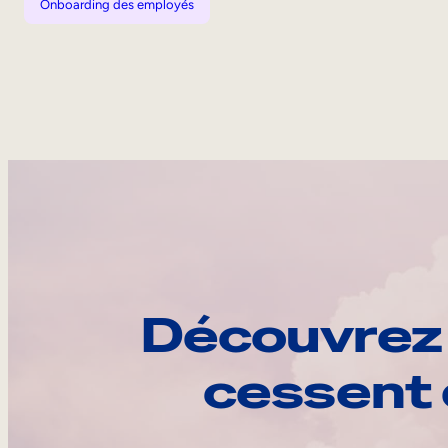
Onboarding des employés
Découvrez 
cessent 