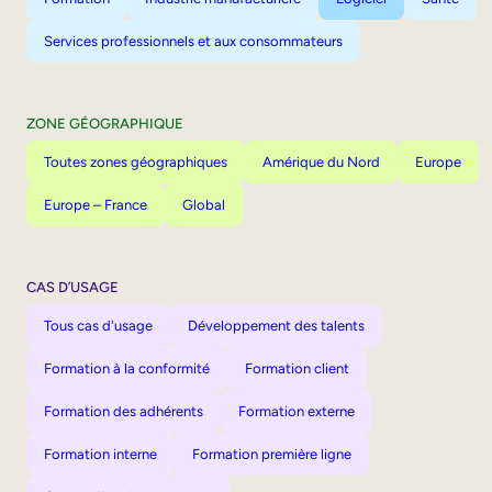
Services professionnels et aux consommateurs
ZONE GÉOGRAPHIQUE
Toutes zones géographiques
Amérique du Nord
Europe
Europe – France
Global
CAS D’USAGE
Tous cas d'usage
Développement des talents
Formation à la conformité
Formation client
Formation des adhérents
Formation externe
Formation interne
Formation première ligne