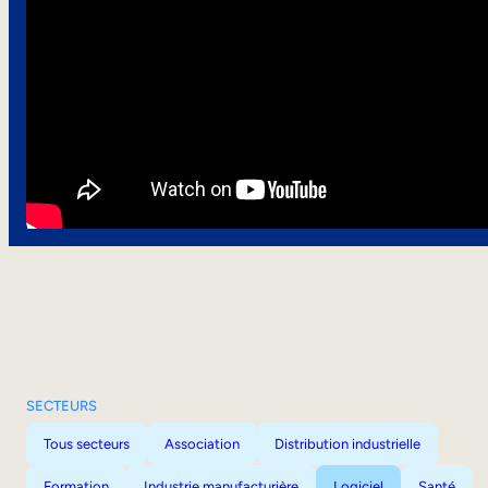
SECTEURS
Tous secteurs
Association
Distribution industrielle
Formation
Industrie manufacturière
Logiciel
Santé