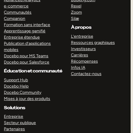
e-commerce
Rexel
Communautés
Zoom
Companion
Silæ
Formation sans interface
À propos
Apprentissage gamifié
L’entreprise
Entreprise étendue
Ressources graphiques
Publication d’applications
Investisseurs
mobiles
Carrières
Docebo pour MS Teams
Récompenses
Docebo pour Salesforce
Infos IA
Éducation et communauté
Contactez-nous
Support Hub
Docebo Help
Docebo Community
Mises à jour des produits
Solutions
Entreprise
Secteur publique
Partenaires