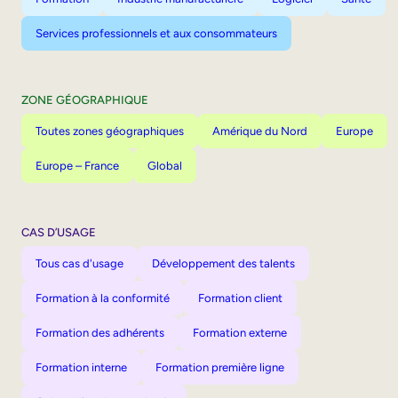
Services professionnels et aux consommateurs
ZONE GÉOGRAPHIQUE
Toutes zones géographiques
Amérique du Nord
Europe
Europe – France
Global
CAS D’USAGE
Tous cas d'usage
Développement des talents
Formation à la conformité
Formation client
Formation des adhérents
Formation externe
Formation interne
Formation première ligne