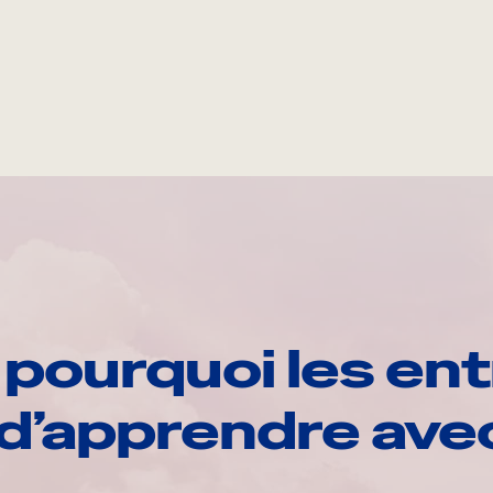
pourquoi les ent
d’apprendre av