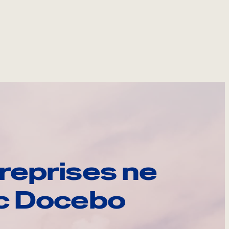
reprises ne
ec Docebo