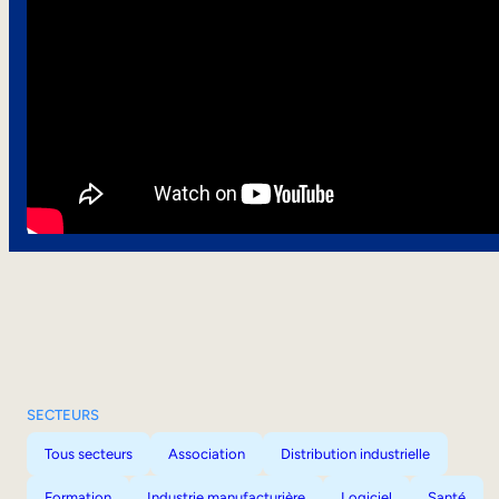
SECTEURS
Tous secteurs
Association
Distribution industrielle
Formation
Industrie manufacturière
Logiciel
Santé