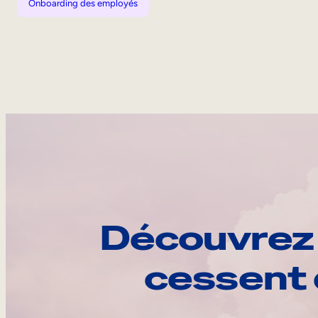
Onboarding des employés
Découvrez 
cessent 