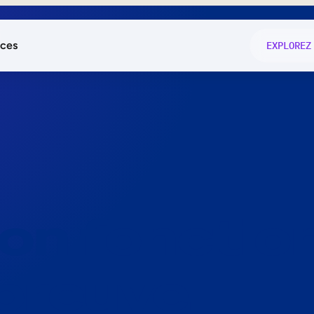
ces
EXPLOREZ
és
on fonctio
té
e
 preuve.