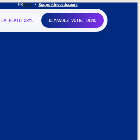
FR
EN
IT
Support
Investisseurs
 LA PLATEFORME
DEMANDEZ VOTRE DÉMO
nne.