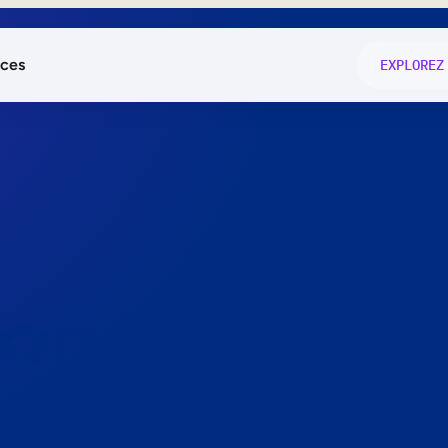
ces
EXPLOREZ
és
on fonctio
té
e
 preuve.