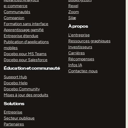
e-commerce
Rexel
Communautés
Zoom
Companion
Silæ
Formation sans interface
À propos
Apprentissage gamifié
L’entreprise
Entreprise étendue
Ressources graphiques
Publication d’applications
Investisseurs
mobiles
Carrières
Docebo pour MS Teams
Récompenses
Docebo pour Salesforce
Infos IA
Éducation et communauté
Contactez-nous
Support Hub
Docebo Help
Docebo Community
Mises à jour des produits
Solutions
Entreprise
Secteur publique
Partenaires