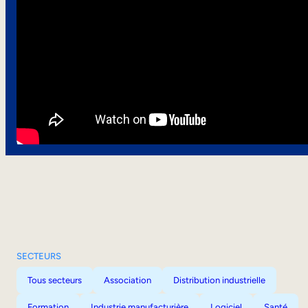
SECTEURS
Tous secteurs
Association
Distribution industrielle
Formation
Industrie manufacturière
Logiciel
Santé