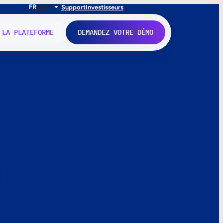
FR
EN
IT
Support
Investisseurs
 LA PLATEFORME
DEMANDEZ VOTRE DÉMO
nne.