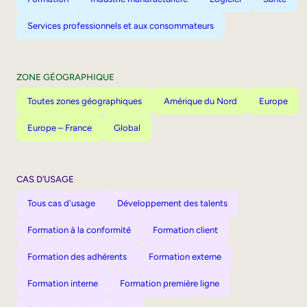
Services professionnels et aux consommateurs
ZONE GÉOGRAPHIQUE
Toutes zones géographiques
Amérique du Nord
Europe
Europe – France
Global
CAS D’USAGE
Tous cas d'usage
Développement des talents
Formation à la conformité
Formation client
Formation des adhérents
Formation externe
Formation interne
Formation première ligne