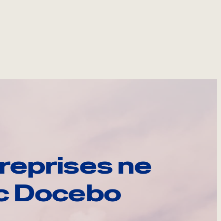
reprises ne
ec Docebo