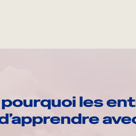
pourquoi les ent
d’apprendre av