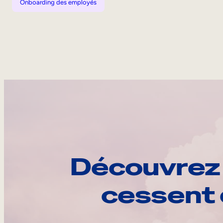
Onboarding des employés
Découvrez 
cessent 