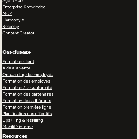
AgentHub
Enterprise Knowledge
MCP
Harmony AI
Roleplay
Content Creator
Cas d’usage
Formation client
Aide à la vente
Onboarding des employés
Formation des employés
Formation à la conformité
Formation des partenaires
Formation des adhérents
Formation première ligne
Planification des effectifs
Upskilling & reskilling
Mobilité interne
Resources