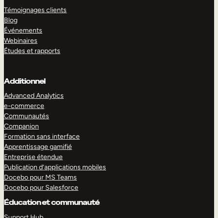
Témoignages clients
Blog
Événements
Webinaires
Études et rapports
Additionnel
Advanced Analytics
e-commerce
Communautés
Companion
Formation sans interface
Apprentissage gamifié
Entreprise étendue
Publication d’applications mobiles
Docebo pour MS Teams
Docebo pour Salesforce
Éducation et communauté
Support Hub