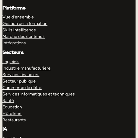
Platforme
Vue d’ensemble
Gestion de la formation
Skills Intelligence
Marché des contenus
Intégrations
Secteurs
Logiciels
Industrie manufacturiere
Services financiers
Secteur publique
Commerce de détail
Services informatiques et techniques
Santé
Éducation
Hôtellerie
Restaurants
IA