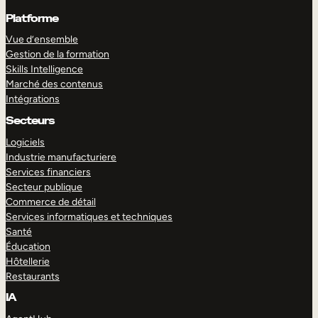
Platforme
Vue d’ensemble
Gestion de la formation
Skills Intelligence
Marché des contenus
Intégrations
Secteurs
Logiciels
Industrie manufacturiere
Services financiers
Secteur publique
Commerce de détail
Services informatiques et techniques
Santé
Éducation
Hôtellerie
Restaurants
IA