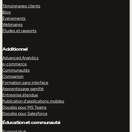
Témoignages clients
Blog
Événements
Webinaires
Études et rapports
Additionnel
Advanced Analytics
e-commerce
Communautés
Companion
Formation sans interface
Apprentissage gamifié
Entreprise étendue
Publication d’applications mobiles
Docebo pour MS Teams
Docebo pour Salesforce
Éducation et communauté
Support Hub