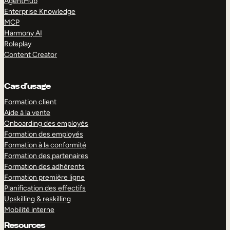
AgentHub
Enterprise Knowledge
MCP
Harmony AI
Roleplay
Content Creator
Cas d’usage
Formation client
Aide à la vente
Onboarding des employés
Formation des employés
Formation à la conformité
Formation des partenaires
Formation des adhérents
Formation première ligne
Planification des effectifs
Upskilling & reskilling
Mobilité interne
Resources