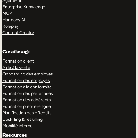
AgentHub
Enterprise Knowledge
MCP
Harmony AI
Roleplay
Content Creator
Cas d’usage
Formation client
Aide à la vente
Onboarding des employés
Formation des employés
Formation à la conformité
Formation des partenaires
Formation des adhérents
Formation première ligne
Planification des effectifs
Upskilling & reskilling
Mobilité interne
Resources