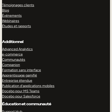
Témoignages clients
Blog
Événements
Webinaires
Études et rapports
Additionnel
Advanced Analytics
e-commerce
Communautés
Companion
Formation sans interface
Apprentissage gamifié
Entreprise étendue
Publication d’applications mobiles
Docebo pour MS Teams
Docebo pour Salesforce
Éducation et communauté
Support Hub