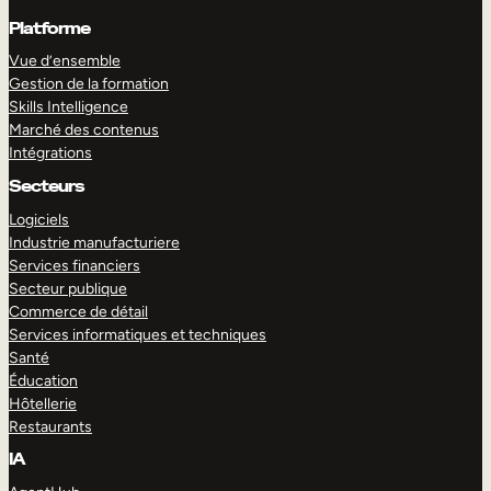
Platforme
Vue d’ensemble
Gestion de la formation
Skills Intelligence
Marché des contenus
Intégrations
Secteurs
Logiciels
Industrie manufacturiere
Services financiers
Secteur publique
Commerce de détail
Services informatiques et techniques
Santé
Éducation
Hôtellerie
Restaurants
IA