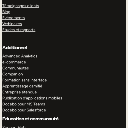
Témoignages clients
Blog
Événements
Webinaires
Études et rapports
Additionnel
Advanced Analytics
e-commerce
Communautés
Companion
Formation sans interface
Apprentissage gamifié
Entreprise étendue
Publication d’applications mobiles
Docebo pour MS Teams
Docebo pour Salesforce
Éducation et communauté
Support Hub