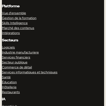
Platforme
Vue d’ensemble
Gestion de la formation
Skills Intelligence
Marché des contenus
Intégrations
Secteurs
Logiciels
Industrie manufacturiere
Services financiers
Secteur publique
Commerce de détail
Services informatiques et techniques
Santé
Éducation
Hôtellerie
Restaurants
IA