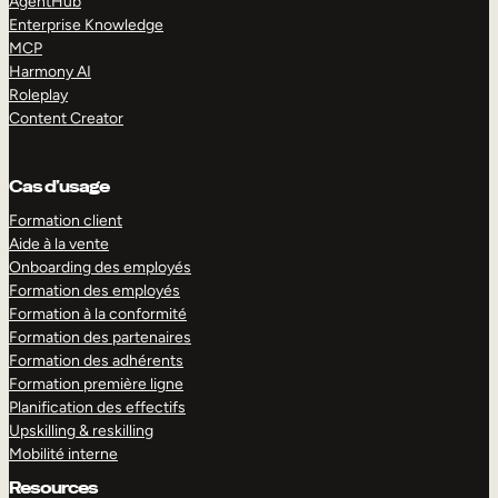
AgentHub
Enterprise Knowledge
MCP
Harmony AI
Roleplay
Content Creator
Cas d’usage
Formation client
Aide à la vente
Onboarding des employés
Formation des employés
Formation à la conformité
Formation des partenaires
Formation des adhérents
Formation première ligne
Planification des effectifs
Upskilling & reskilling
Mobilité interne
Resources