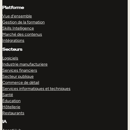
Platforme
Vue d’ensemble
Gestion de la formation
Skills Intelligence
Marché des contenus
Intégrations
Secteurs
Logiciels
Industrie manufacturiere
Services financiers
Secteur publique
Commerce de détail
Services informatiques et techniques
Santé
Éducation
Hôtellerie
Restaurants
IA