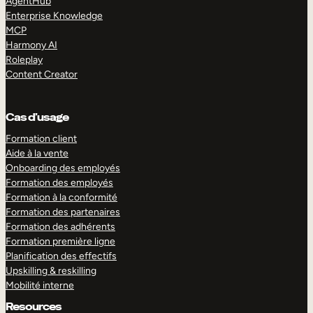
AgentHub
Enterprise Knowledge
MCP
Harmony AI
Roleplay
Content Creator
Cas d’usage
Formation client
Aide à la vente
Onboarding des employés
Formation des employés
Formation à la conformité
Formation des partenaires
Formation des adhérents
Formation première ligne
Planification des effectifs
Upskilling & reskilling
Mobilité interne
Resources