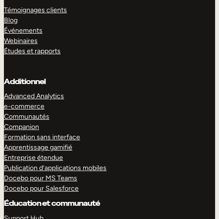
Témoignages clients
Blog
Événements
Webinaires
Études et rapports
Additionnel
Advanced Analytics
e-commerce
Communautés
Companion
Formation sans interface
Apprentissage gamifié
Entreprise étendue
Publication d’applications mobiles
Docebo pour MS Teams
Docebo pour Salesforce
Éducation et communauté
Support Hub