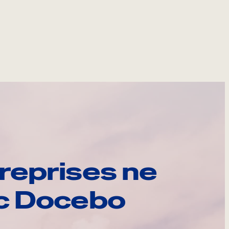
reprises ne
ec Docebo