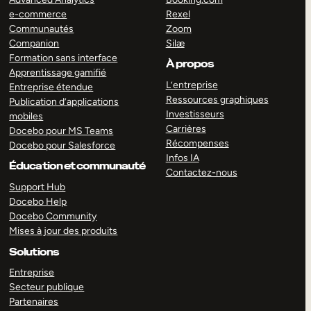
e-commerce
Rexel
Communautés
Zoom
Companion
Silæ
Formation sans interface
À propos
Apprentissage gamifié
L’entreprise
Entreprise étendue
Ressources graphiques
Publication d’applications
Investisseurs
mobiles
Carrières
Docebo pour MS Teams
Récompenses
Docebo pour Salesforce
Infos IA
Éducation et communauté
Contactez-nous
Support Hub
Docebo Help
Docebo Community
Mises à jour des produits
Solutions
Entreprise
Secteur publique
Partenaires