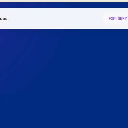
ces
EXPLOREZ
és
on fonctio
té
e
 preuve.