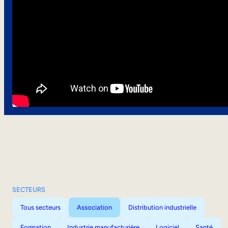
SECTEURS
Tous secteurs
Association
Distribution industrielle
Formation
Industrie manufacturière
Logiciel
Santé