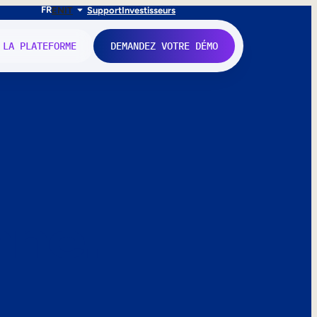
FR
EN
IT
Support
Investisseurs
 LA PLATEFORME
DEMANDEZ VOTRE DÉMO
nne.