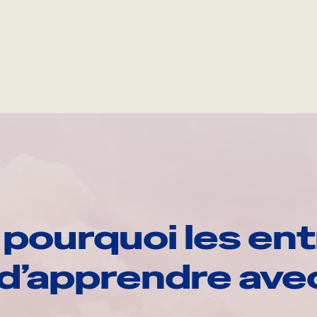
pourquoi les ent
d’apprendre av