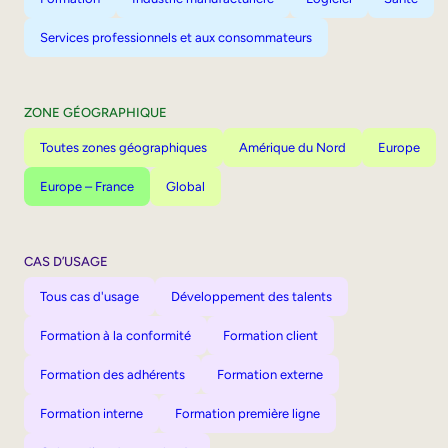
Services professionnels et aux consommateurs
ZONE GÉOGRAPHIQUE
Toutes zones géographiques
Amérique du Nord
Europe
Europe – France
Global
CAS D’USAGE
Tous cas d'usage
Développement des talents
Formation à la conformité
Formation client
Formation des adhérents
Formation externe
Formation interne
Formation première ligne