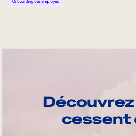
Onboarding des employés
Découvrez 
cessent 