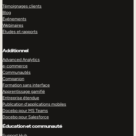
Témoignages clients
Blog
Événements
Webinaires
Études et rapports
Additionnel
Advanced Analytics
e-commerce
Communautés
Companion
Formation sans interface
Apprentissage gamifié
Entreprise étendue
Publication d’applications mobiles
Docebo pour MS Teams
Docebo pour Salesforce
Éducation et communauté
Support Hub