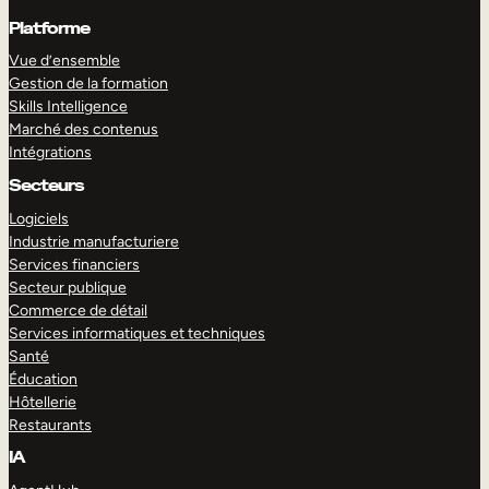
Platforme
Vue d’ensemble
Gestion de la formation
Skills Intelligence
Marché des contenus
Intégrations
Secteurs
Logiciels
Industrie manufacturiere
Services financiers
Secteur publique
Commerce de détail
Services informatiques et techniques
Santé
Éducation
Hôtellerie
Restaurants
IA