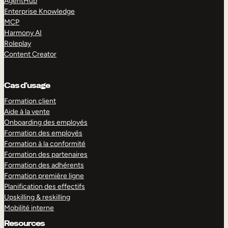
AgentHub
Enterprise Knowledge
MCP
Harmony AI
Roleplay
Content Creator
Cas d’usage
Formation client
Aide à la vente
Onboarding des employés
Formation des employés
Formation à la conformité
Formation des partenaires
Formation des adhérents
Formation première ligne
Planification des effectifs
Upskilling & reskilling
Mobilité interne
Resources