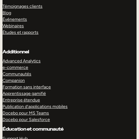
Témoignages clients
Blog
Événements
Webinaires
Études et rapports
Additionnel
Advanced Analytics
e-commerce
Communautés
Companion
Formation sans interface
Apprentissage gamifié
Entreprise étendue
Publication d’applications mobiles
Docebo pour MS Teams
Docebo pour Salesforce
Éducation et communauté
Support Hub