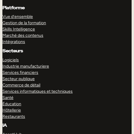
Platforme
Vue d’ensemble
Gestion de la formation
Skills Intelligence
Marché des contenus
Intégrations
Secteurs
Logiciels
Industrie manufacturiere
Services financiers
Secteur publique
Commerce de détail
Services informatiques et techniques
Santé
Éducation
Hôtellerie
Restaurants
IA