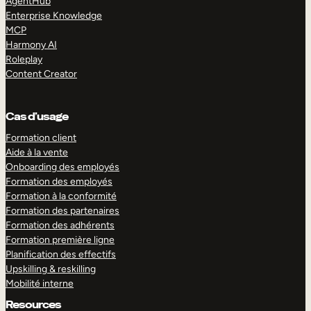
AgentHub
Enterprise Knowledge
MCP
Harmony AI
Roleplay
Content Creator
Cas d’usage
Formation client
Aide à la vente
Onboarding des employés
Formation des employés
Formation à la conformité
Formation des partenaires
Formation des adhérents
Formation première ligne
Planification des effectifs
Upskilling & reskilling
Mobilité interne
Resources