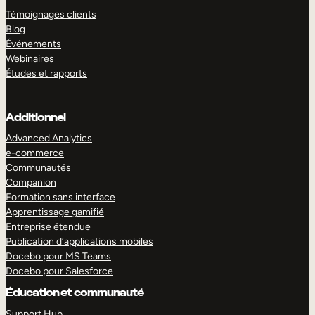
Témoignages clients
Blog
Événements
Webinaires
Études et rapports
Additionnel
Advanced Analytics
e-commerce
Communautés
Companion
Formation sans interface
Apprentissage gamifié
Entreprise étendue
Publication d’applications mobiles
Docebo pour MS Teams
Docebo pour Salesforce
Éducation et communauté
Support Hub