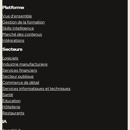
Platforme
Vue d’ensemble
Gestion de la formation
Skills Intelligence
Marché des contenus
Intégrations
Secteurs
Logiciels
Industrie manufacturiere
Services financiers
Secteur publique
Commerce de détail
Services informatiques et techniques
Santé
Éducation
Hôtellerie
Restaurants
IA