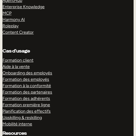
AgentHub
Enterprise Knowledge
MCP
Harmony AI
Roleplay
Content Creator
Cas d’usage
Formation client
Aide à la vente
Onboarding des employés
Formation des employés
Formation à la conformité
Formation des partenaires
Formation des adhérents
Formation première ligne
Planification des effectifs
Upskilling & reskilling
Mobilité interne
Resources