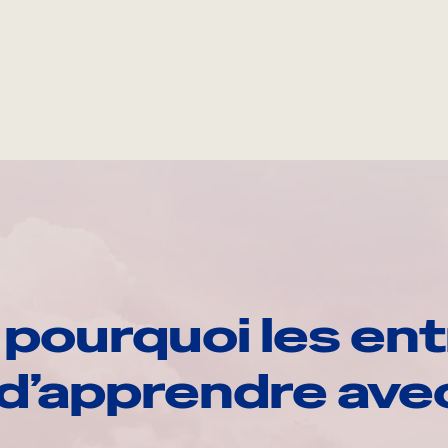
pourquoi les ent
d’apprendre av