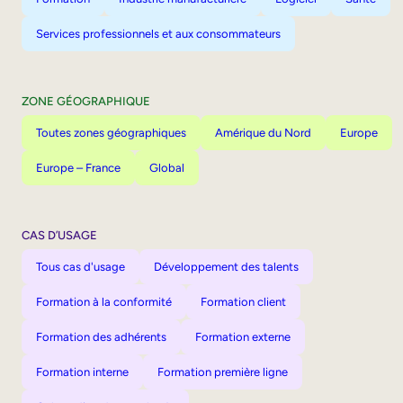
Services professionnels et aux consommateurs
ZONE GÉOGRAPHIQUE
Toutes zones géographiques
Amérique du Nord
Europe
Europe – France
Global
CAS D’USAGE
Tous cas d'usage
Développement des talents
Formation à la conformité
Formation client
Formation des adhérents
Formation externe
Formation interne
Formation première ligne