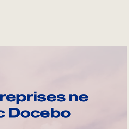
reprises ne
ec Docebo