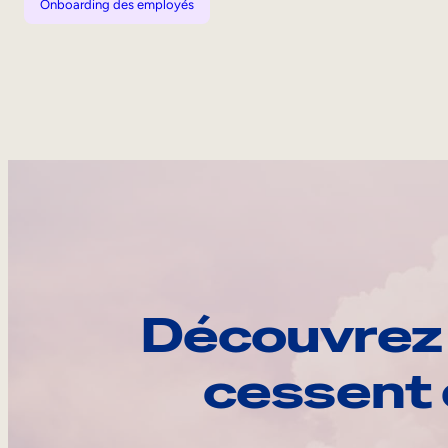
Onboarding des employés
Découvrez 
cessent 