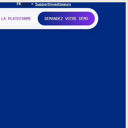
FR
EN
IT
Support
Investisseurs
 LA PLATEFORME
DEMANDEZ VOTRE DÉMO
nne.