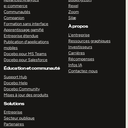
e-commerce
Rexel
Communautés
Zoom
Companion
Silæ
Formation sans interface
À propos
Apprentissage gamifié
L’entreprise
Entreprise étendue
Ressources graphiques
Publication d’applications
Investisseurs
mobiles
Carrières
Docebo pour MS Teams
Récompenses
Docebo pour Salesforce
Infos IA
Éducation et communauté
Contactez-nous
Support Hub
Docebo Help
Docebo Community
Mises à jour des produits
Solutions
Entreprise
Secteur publique
Partenaires