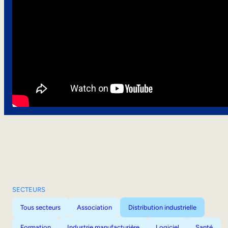
SECTEURS
Tous secteurs
Association
Distribution industrielle
Formation
Industrie manufacturière
Logiciel
Santé