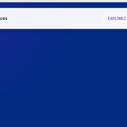
ces
EXPLOREZ
és
on fonctio
té
e
 preuve.