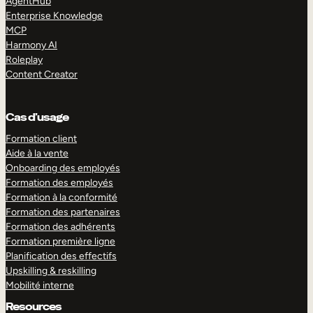
AgentHub
Enterprise Knowledge
MCP
Harmony AI
Roleplay
Content Creator
Cas d’usage
Formation client
Aide à la vente
Onboarding des employés
Formation des employés
Formation à la conformité
Formation des partenaires
Formation des adhérents
Formation première ligne
Planification des effectifs
Upskilling & reskilling
Mobilité interne
Resources