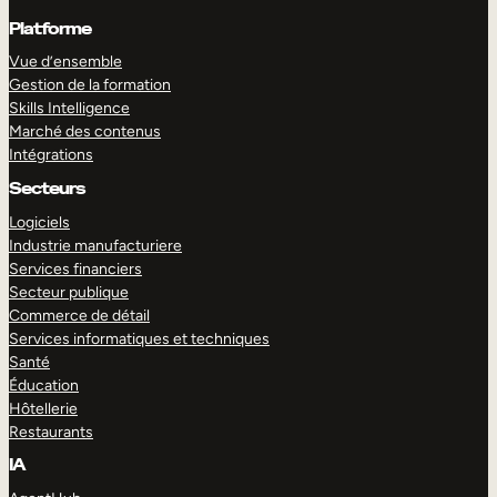
Platforme
Vue d’ensemble
Gestion de la formation
Skills Intelligence
Marché des contenus
Intégrations
Secteurs
Logiciels
Industrie manufacturiere
Services financiers
Secteur publique
Commerce de détail
Services informatiques et techniques
Santé
Éducation
Hôtellerie
Restaurants
IA