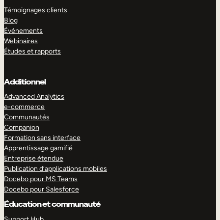
Témoignages clients
Blog
Événements
Webinaires
Études et rapports
Additionnel
Advanced Analytics
e-commerce
Communautés
Companion
Formation sans interface
Apprentissage gamifié
Entreprise étendue
Publication d’applications mobiles
Docebo pour MS Teams
Docebo pour Salesforce
Éducation et communauté
Support Hub