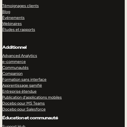
Témoignages clients
Blog
Événements
Webinaires
Études et rapports
Additionnel
Advanced Analytics
e-commerce
Communautés
Companion
Formation sans interface
Apprentissage gamifié
Entreprise étendue
Publication d’applications mobiles
Docebo pour MS Teams
Docebo pour Salesforce
Éducation et communauté
Support Hub