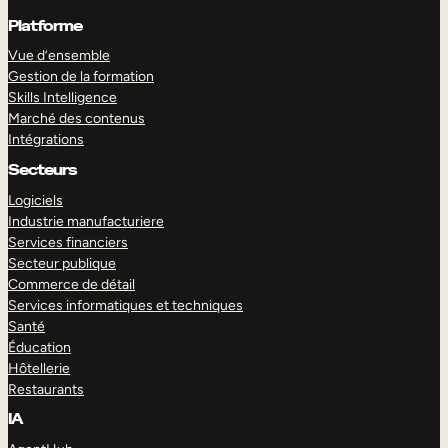
Platforme
Vue d’ensemble
Gestion de la formation
Skills Intelligence
Marché des contenus
Intégrations
Secteurs
Logiciels
Industrie manufacturiere
Services financiers
Secteur publique
Commerce de détail
Services informatiques et techniques
Santé
Éducation
Hôtellerie
Restaurants
IA