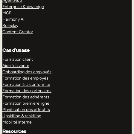
AgentHub
Enterprise Knowledge
MCP
Harmony AI
Roleplay
Content Creator
Cas d’usage
Formation client
Aide à la vente
Onboarding des employés
Formation des employés
Formation à la conformité
Formation des partenaires
Formation des adhérents
Formation première ligne
Planification des effectifs
Upskilling & reskilling
Mobilité interne
Resources