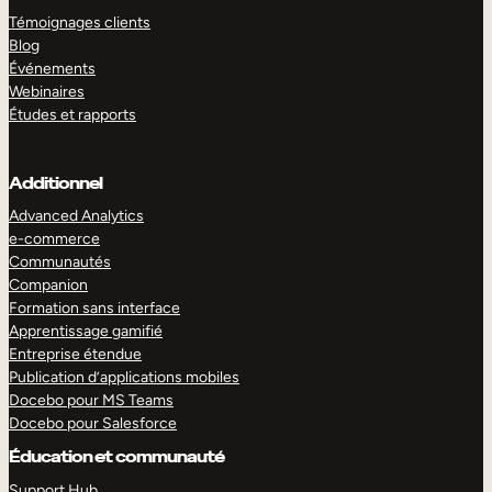
Témoignages clients
Blog
Événements
Webinaires
Études et rapports
Additionnel
Advanced Analytics
e-commerce
Communautés
Companion
Formation sans interface
Apprentissage gamifié
Entreprise étendue
Publication d’applications mobiles
Docebo pour MS Teams
Docebo pour Salesforce
Éducation et communauté
Support Hub