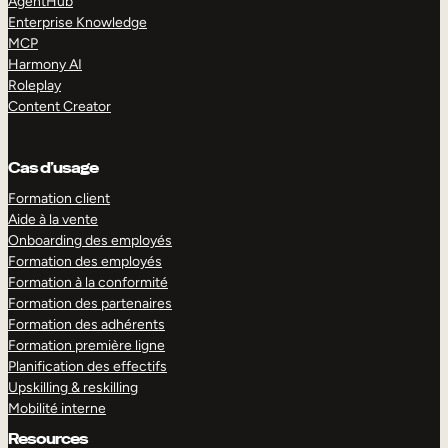
AgentHub
Enterprise Knowledge
MCP
Harmony AI
Roleplay
Content Creator
Cas d’usage
Formation client
Aide à la vente
Onboarding des employés
Formation des employés
Formation à la conformité
Formation des partenaires
Formation des adhérents
Formation première ligne
Planification des effectifs
Upskilling & reskilling
Mobilité interne
Resources