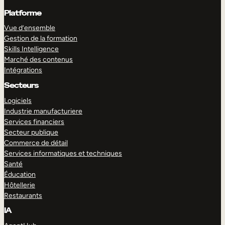
Platforme
Vue d’ensemble
Gestion de la formation
Skills Intelligence
Marché des contenus
Intégrations
Secteurs
Logiciels
Industrie manufacturiere
Services financiers
Secteur publique
Commerce de détail
Services informatiques et techniques
Santé
Éducation
Hôtellerie
Restaurants
IA