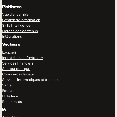
Platforme
Vue d’ensemble
Gestion de la formation
Skills Intelligence
Marché des contenus
Intégrations
Secteurs
Logiciels
Industrie manufacturiere
Services financiers
Secteur publique
Commerce de détail
Services informatiques et techniques
Santé
Éducation
Hôtellerie
Restaurants
IA