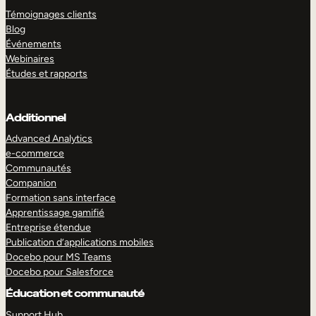
Témoignages clients
Blog
Événements
Webinaires
Études et rapports
Additionnel
Advanced Analytics
e-commerce
Communautés
Companion
Formation sans interface
Apprentissage gamifié
Entreprise étendue
Publication d’applications mobiles
Docebo pour MS Teams
Docebo pour Salesforce
Éducation et communauté
Support Hub