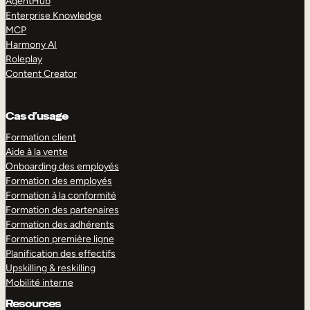
AgentHub
Enterprise Knowledge
MCP
Harmony AI
Roleplay
Content Creator
Cas d’usage
Formation client
Aide à la vente
Onboarding des employés
Formation des employés
Formation à la conformité
Formation des partenaires
Formation des adhérents
Formation première ligne
Planification des effectifs
Upskilling & reskilling
Mobilité interne
Resources