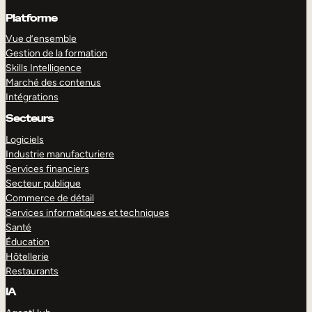
Platforme
Vue d’ensemble
Gestion de la formation
Skills Intelligence
Marché des contenus
Intégrations
Secteurs
Logiciels
Industrie manufacturiere
Services financiers
Secteur publique
Commerce de détail
Services informatiques et techniques
Santé
Éducation
Hôtellerie
Restaurants
IA