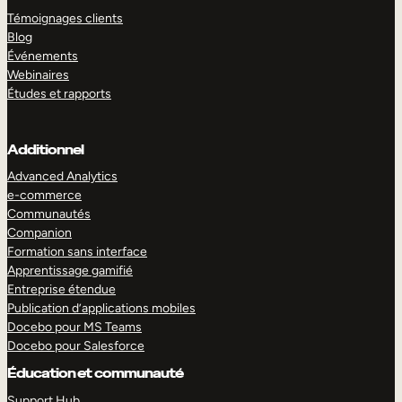
Témoignages clients
Blog
Événements
Webinaires
Études et rapports
Additionnel
Advanced Analytics
e-commerce
Communautés
Companion
Formation sans interface
Apprentissage gamifié
Entreprise étendue
Publication d’applications mobiles
Docebo pour MS Teams
Docebo pour Salesforce
Éducation et communauté
Support Hub