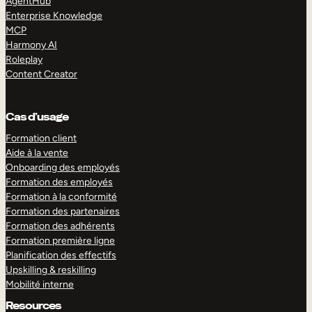
AgentHub
Enterprise Knowledge
MCP
Harmony AI
Roleplay
Content Creator
Cas d’usage
Formation client
Aide à la vente
Onboarding des employés
Formation des employés
Formation à la conformité
Formation des partenaires
Formation des adhérents
Formation première ligne
Planification des effectifs
Upskilling & reskilling
Mobilité interne
Resources