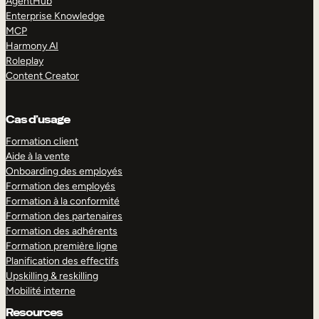
AgentHub
Enterprise Knowledge
MCP
Harmony AI
Roleplay
Content Creator
Cas d’usage
Formation client
Aide à la vente
Onboarding des employés
Formation des employés
Formation à la conformité
Formation des partenaires
Formation des adhérents
Formation première ligne
Planification des effectifs
Upskilling & reskilling
Mobilité interne
Resources