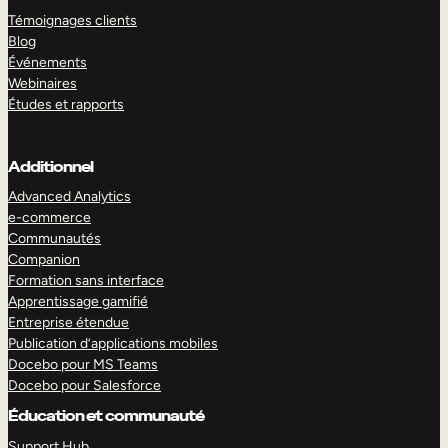
Témoignages clients
Blog
Événements
Webinaires
Études et rapports
Additionnel
Advanced Analytics
e-commerce
Communautés
Companion
Formation sans interface
Apprentissage gamifié
Entreprise étendue
Publication d’applications mobiles
Docebo pour MS Teams
Docebo pour Salesforce
Éducation et communauté
Support Hub