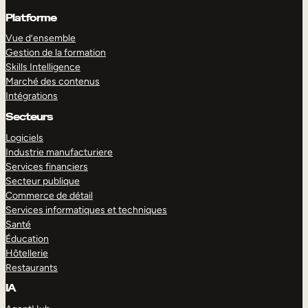
Platforme
Vue d’ensemble
Gestion de la formation
Skills Intelligence
Marché des contenus
Intégrations
Secteurs
Logiciels
Industrie manufacturiere
Services financiers
Secteur publique
Commerce de détail
Services informatiques et techniques
Santé
Éducation
Hôtellerie
Restaurants
IA