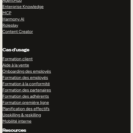
AgentHub
Enterprise Knowledge
MCP
Harmony AI
Roleplay
Content Creator
Cas d’usage
Formation client
Aide à la vente
Onboarding des employés
Formation des employés
Formation à la conformité
Formation des partenaires
Formation des adhérents
Formation première ligne
Planification des effectifs
Upskilling & reskilling
Mobilité interne
Resources