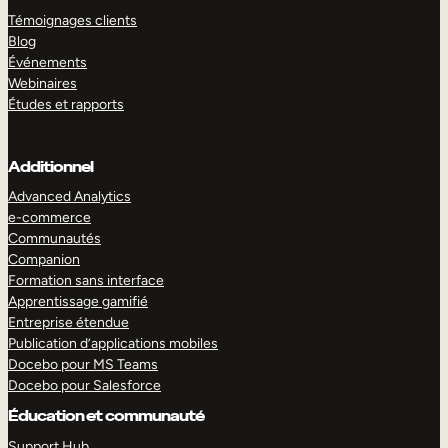
Témoignages clients
Blog
Événements
Webinaires
Études et rapports
Additionnel
Advanced Analytics
e-commerce
Communautés
Companion
Formation sans interface
Apprentissage gamifié
Entreprise étendue
Publication d’applications mobiles
Docebo pour MS Teams
Docebo pour Salesforce
Éducation et communauté
Support Hub