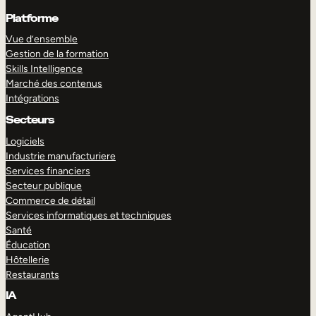
Platforme
Vue d’ensemble
Gestion de la formation
Skills Intelligence
Marché des contenus
Intégrations
Secteurs
Logiciels
Industrie manufacturiere
Services financiers
Secteur publique
Commerce de détail
Services informatiques et techniques
Santé
Éducation
Hôtellerie
Restaurants
IA