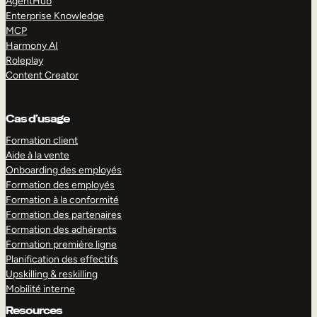
AgentHub
Enterprise Knowledge
MCP
Harmony AI
Roleplay
Content Creator
Cas d’usage
Formation client
Aide à la vente
Onboarding des employés
Formation des employés
Formation à la conformité
Formation des partenaires
Formation des adhérents
Formation première ligne
Planification des effectifs
Upskilling & reskilling
Mobilité interne
Resources