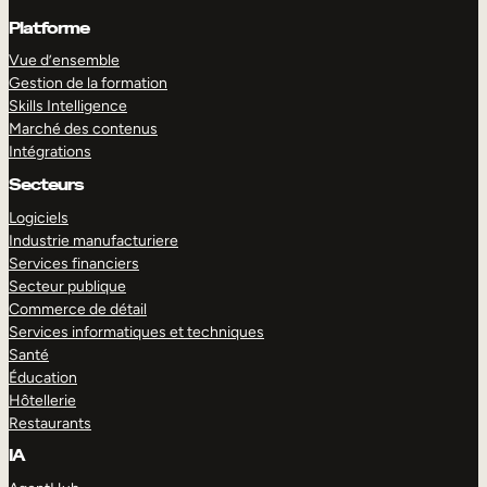
Platforme
Vue d’ensemble
Gestion de la formation
Skills Intelligence
Marché des contenus
Intégrations
Secteurs
Logiciels
Industrie manufacturiere
Services financiers
Secteur publique
Commerce de détail
Services informatiques et techniques
Santé
Éducation
Hôtellerie
Restaurants
IA