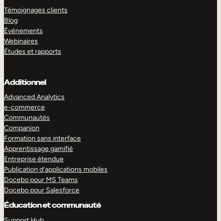
Témoignages clients
Blog
Événements
Webinaires
Études et rapports
Additionnel
Advanced Analytics
e-commerce
Communautés
Companion
Formation sans interface
Apprentissage gamifié
Entreprise étendue
Publication d’applications mobiles
Docebo pour MS Teams
Docebo pour Salesforce
Éducation et communauté
Support Hub