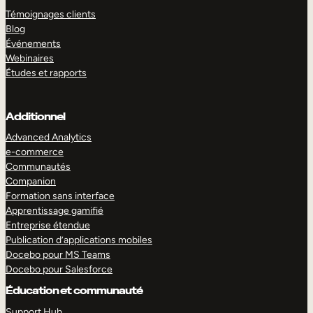
Témoignages clients
Blog
Événements
Webinaires
Études et rapports
Additionnel
Advanced Analytics
e-commerce
Communautés
Companion
Formation sans interface
Apprentissage gamifié
Entreprise étendue
Publication d’applications mobiles
Docebo pour MS Teams
Docebo pour Salesforce
Éducation et communauté
Support Hub