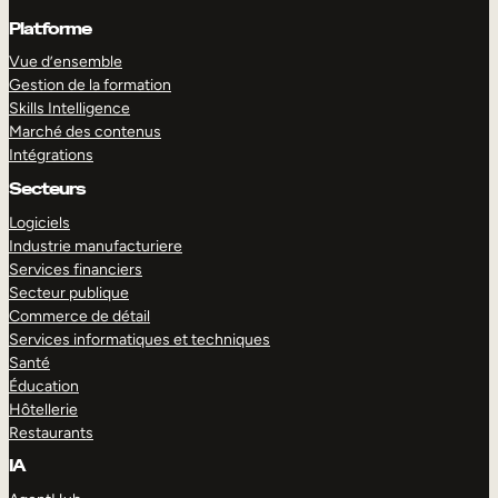
Platforme
Vue d’ensemble
Gestion de la formation
Skills Intelligence
Marché des contenus
Intégrations
Secteurs
Logiciels
Industrie manufacturiere
Services financiers
Secteur publique
Commerce de détail
Services informatiques et techniques
Santé
Éducation
Hôtellerie
Restaurants
IA