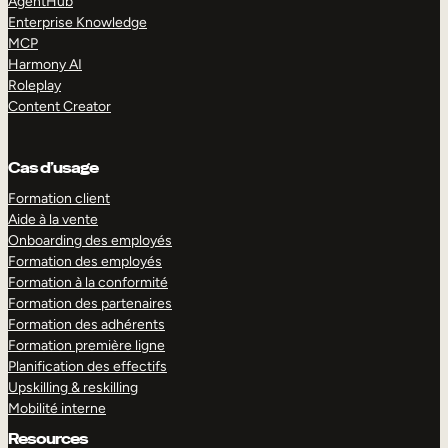
AgentHub
Enterprise Knowledge
MCP
Harmony AI
Roleplay
Content Creator
Cas d’usage
Formation client
Aide à la vente
Onboarding des employés
Formation des employés
Formation à la conformité
Formation des partenaires
Formation des adhérents
Formation première ligne
Planification des effectifs
Upskilling & reskilling
Mobilité interne
Resources